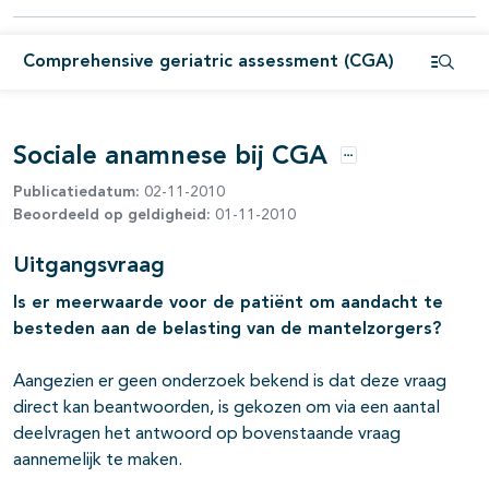
pagina's open- en dichtklappen
Comprehensive geriatric assessment (CGA)
Open i
pagina's open- en dichtklappen
Sociale anamnese bij CGA
Opties
Publicatiedatum:
02-11-2010
Beoordeeld op geldigheid:
01-11-2010
Uitgangsvraag
Is er meerwaarde voor de patiënt om aandacht te
besteden aan de belasting van de mantelzorgers?
Aangezien er geen onderzoek bekend is dat deze vraag
direct kan beantwoorden, is gekozen om via een aantal
deelvragen het antwoord op bovenstaande vraag
pagina's open- en dichtklappen
aannemelijk te maken.