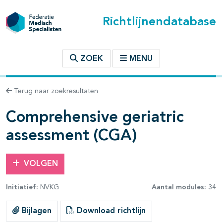
Richtlijnendatabase
t inhoudsopgave
ZOEK
MENU
n binnen deze richtlijn
Terug naar zoekresultaten
les openklappen
Comprehensive geriatric
assessment (CGA)
VOLGEN
Initiatief:
NVKG
Aantal modules:
34
Bijlagen
Download richtlijn