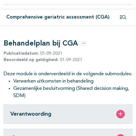
pagina's open- en dichtklappen
Comprehensive geriatric assessment (CGA)
Open i
pagina's open- en dichtklappen
pagina's open- en dichtklappen
Behandelplan bij CGA
Opties
Publicatiedatum:
01-09-2021
Beoordeeld op geldigheid:
01-09-2021
Deze module is onderverdeeld in de volgende submodules:
pagina's open- en dichtklappen
Verwerken uitkomsten in behandeling
Gezamenlijke besluitvorming (Shared decision making,
SDM)
Verantwoording