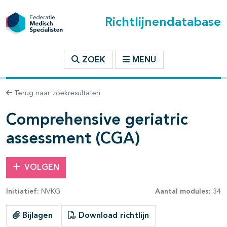
Richtlijnendatabase
t inhoudsopgave
ZOEK
MENU
n binnen deze richtlijn
Terug naar zoekresultaten
les openklappen
Comprehensive geriatric
assessment (CGA)
VOLGEN
Initiatief:
NVKG
Aantal modules:
34
Bijlagen
Download richtlijn