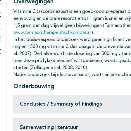
Overwegingen
Subpagina's open- en dichtklappen
Vitamine C (ascorbinezuur) is een goedkoop preparaat dat
eenvoudig en de orale resorptie tot 1 gram is snel en vri
Subpagina's open- en dichtklappen
1,5 gram per dag vrijwel geen bijwerkingen (Farmacoth
www.farmacotherapeutischkompas.nl
).
Subpagina's open- en dichtklappen
In het dosis-respons onderzoek werd geen significant ve
Subpagina's open- en dichtklappen
mg en 1500 mg vitamine C des daags in de preventie van C
al. 2007). Derhalve wordt de dosering van 500 mg vitam
Subpagina's open- en dichtklappen
men deze profylaxe electief wil toedienen, wordt geadv
starten (Zollinger et al. 2008, 2010).
Nader onderzoek bij electieve hand-, voet- en enkelchirur
Onderbouwing
Conclusies / Summary of Findings
Samenvatting literatuur