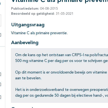
Vitamine C als primaire prevent
m
Publicatiedatum:
04-08-2015
Beoordeeld op geldigheid:
31-05-2021
Uitgangsvraag
eken binnen deze richtlijn
Vitamine C als primaire preventie.
Alles openklappen
Aanbeveling
Om de kans op het ontstaan van CRPS-I na polsfractur
500 mg vitamine C per dag per os voor te schrijven g
Op dit moment is er onvoldoende bewijs om vitamine C 
aan te bevelen.
Subpagina's open- en dichtklappen
Het is in onderzoeksverband te overwegen preoperati
Subpagina's open- en dichtklappen
dag per os gedurende 50 dagen bij electieve hand-, vo
Subpagina's open- en dichtklappen