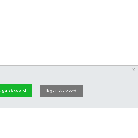
x
k ga akkoord
Ik ga niet akkoord