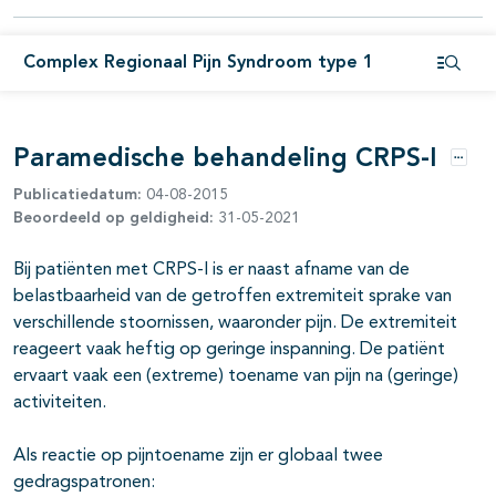
pagina's open- en dichtklappen
pagina's open- en dichtklappen
Complex Regionaal Pijn Syndroom type 1
Open i
Paramedische behandeling CRPS-I
Optie
pagina's open- en dichtklappen
Publicatiedatum:
04-08-2015
Beoordeeld op geldigheid:
31-05-2021
pagina's open- en dichtklappen
Bij patiënten met CRPS-I is er naast afname van de
pagina's open- en dichtklappen
belastbaarheid van de getroffen extremiteit sprake van
pagina's open- en dichtklappen
verschillende stoornissen, waaronder pijn. De extremiteit
reageert vaak heftig op geringe inspanning. De patiënt
ervaart vaak een (extreme) toename van pijn na (geringe)
activiteiten.
Als reactie op pijntoename zijn er globaal twee
gedragspatronen: