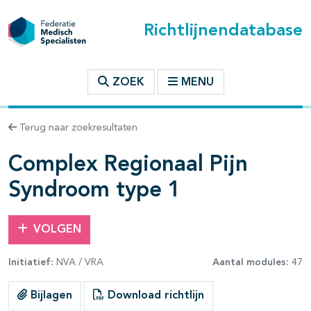
Richtlijnendatabase
t inhoudsopgave
ZOEK
MENU
n binnen deze richtlijn
Terug naar zoekresultaten
les openklappen
Complex Regionaal Pijn
Syndroom type 1
VOLGEN
pagina's open- en dichtklappen
Initiatief:
NVA / VRA
Aantal modules:
47
pagina's open- en dichtklappen
Bijlagen
Download richtlijn