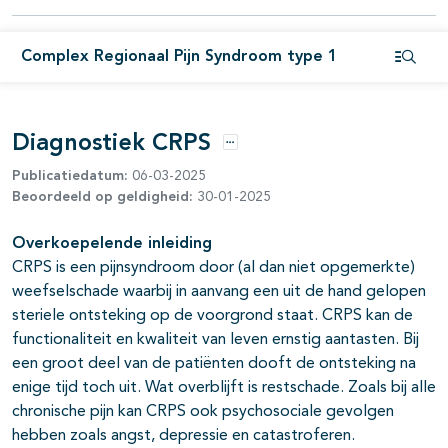
pagina's open- en dichtklappen
Complex Regionaal Pijn Syndroom type 1
Open i
pagina's open- en dichtklappen
pagina's open- en dichtklappen
Diagnostiek CRPS
Opties
pagina's open- en dichtklappen
Publicatiedatum:
06-03-2025
Beoordeeld op geldigheid:
30-01-2025
pagina's open- en dichtklappen
Overkoepelende inleiding
pagina's open- en dichtklappen
CRPS is een pijnsyndroom door (al dan niet opgemerkte)
pagina's open- en dichtklappen
weefselschade waarbij in aanvang een uit de hand gelopen
steriele ontsteking op de voorgrond staat. CRPS kan de
functionaliteit en kwaliteit van leven ernstig aantasten. Bij
een groot deel van de patiënten dooft de ontsteking na
enige tijd toch uit. Wat overblijft is restschade. Zoals bij alle
chronische pijn kan CRPS ook psychosociale gevolgen
hebben zoals angst, depressie en catastroferen.