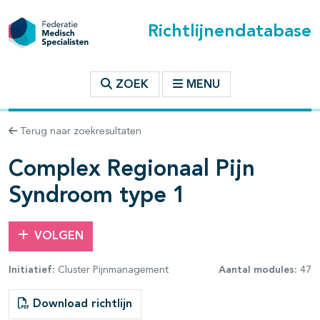
Richtlijnendatabase
t inhoudsopgave
ZOEK
MENU
n binnen deze richtlijn
Terug naar zoekresultaten
les openklappen
Complex Regionaal Pijn
Syndroom type 1
VOLGEN
pagina's open- en dichtklappen
Initiatief:
Cluster Pijnmanagement
Aantal modules:
47
Download richtlijn