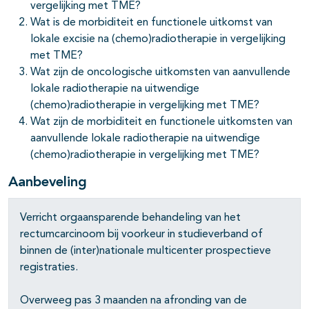
vergelijking met TME?
Wat is de morbiditeit en functionele uitkomst van
lokale excisie na (chemo)radiotherapie in vergelijking
met TME?
Wat zijn de oncologische uitkomsten van aanvullende
lokale radiotherapie na uitwendige
(chemo)radiotherapie in vergelijking met TME?
Wat zijn de morbiditeit en functionele uitkomsten van
aanvullende lokale radiotherapie na uitwendige
(chemo)radiotherapie in vergelijking met TME?
Aanbeveling
Verricht orgaansparende behandeling van het
rectumcarcinoom bij voorkeur in studieverband of
pagina's open- en dichtklappen
binnen de (inter)nationale multicenter prospectieve
pagina's open- en dichtklappen
registraties.
pagina's open- en dichtklappen
Overweeg pas 3 maanden na afronding van de