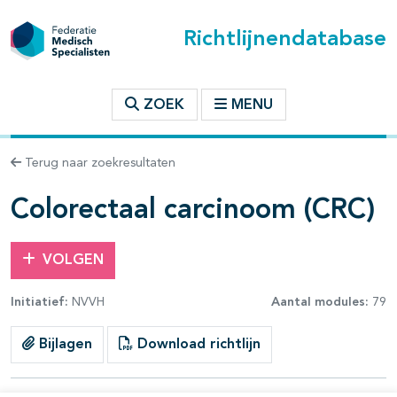
Richtlijnendatabase
t inhoudsopgave
ZOEK
MENU
n binnen deze richtlijn
Terug naar zoekresultaten
les openklappen
Colorectaal carcinoom (CRC)
VOLGEN
Initiatief:
NVVH
Aantal modules:
79
pagina's open- en dichtklappen
Bijlagen
Download richtlijn
pagina's open- en dichtklappen
pagina's open- en dichtklappen