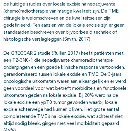
de huidige studies over locale excisie na neoadjuvante
(chemo)radiotherapie van matige kwaliteit zijn. De TME
chirurgie is welomschreven en de kwaliteitseisen zijn
gedefinieerd. Ten aanzien van de lokale excisie zijn er geen
standaarden beschreven over bijvoorbeeld techniek of
histologische verslagleggen (Smith, 2017).
De GRECCAR 2 studie (Rullier, 2017) heeft patiënten met
een T2-3N0-1 die neoadjuvante chemoradiotherapie
ondergingen en een goede klinische response vertoonden,
gerandomiseerd tussen lokale excisie en TME. De 3-jaars
oncologische uitkomsten waren aan elkaar gelijk en er werd
geen voordeel voor wat betreft morbiditeit en functionele
uitkomsten gezien na lokale excisie. Bij 20% werd na de
lokale excisie een ypT0 tumor gevonden waarbij lokale
excisie achterwege had kunnen blijven. Het grote aantal
completerende TME’s na lokale excisie, wat achteraf niet
altijd nodig bleek, gingen met veel morbiditeit gepaard
(46%).