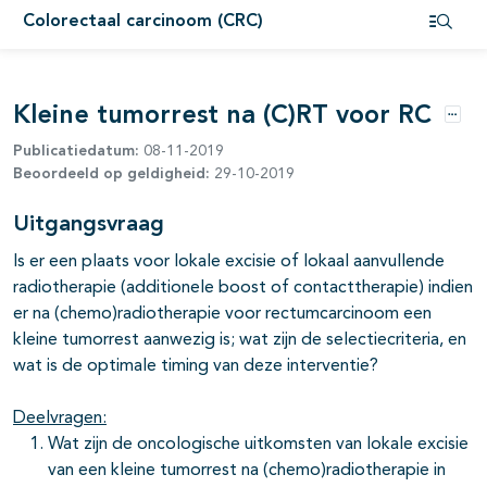
Colorectaal carcinoom (CRC)
pagina's open- en dichtklappen
Open i
pagina's open- en dichtklappen
Kleine tumorrest na (C)RT voor RC
Optie
Publicatiedatum:
08-11-2019
Beoordeeld op geldigheid:
29-10-2019
Uitgangsvraag
Is er een plaats voor lokale excisie of lokaal aanvullende
radiotherapie (additionele boost of contacttherapie) indien
er na (chemo)radiotherapie voor rectumcarcinoom een
kleine tumorrest aanwezig is; wat zijn de selectiecriteria, en
wat is de optimale timing van deze interventie?
Deelvragen:
Wat zijn de oncologische uitkomsten van lokale excisie
van een kleine tumorrest na (chemo)radiotherapie in