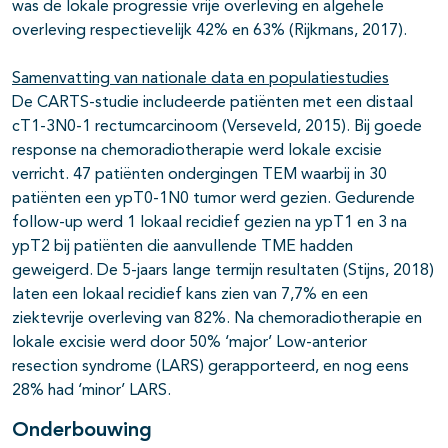
was de lokale progressie vrije overleving en algehele
overleving respectievelijk 42% en 63% (Rijkmans, 2017).
Samenvatting van nationale data en populatiestudies
De CARTS-studie includeerde patiënten met een distaal
cT1-3N0-1 rectumcarcinoom (Verseveld, 2015). Bij goede
response na chemoradiotherapie werd lokale excisie
verricht. 47 patiënten ondergingen TEM waarbij in 30
patiënten een ypT0-1N0 tumor werd gezien. Gedurende
follow-up werd 1 lokaal recidief gezien na ypT1 en 3 na
ypT2 bij patiënten die aanvullende TME hadden
geweigerd. De 5-jaars lange termijn resultaten (Stijns, 2018)
laten een lokaal recidief kans zien van 7,7% en een
ziektevrije overleving van 82%. Na chemoradiotherapie en
lokale excisie werd door 50% ‘major’ Low-anterior
resection syndrome (LARS) gerapporteerd, en nog eens
28% had ‘minor’ LARS.
Onderbouwing