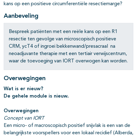
kans op een positieve circumferentiële resectiemarge?
Aanbeveling
Bespreek patiënten met een reële kans op een R1
resectie ten gevolge van microscopisch positieve
CRM, ycT4 of ingroei bekkenwand/presacraal na
neoadjuvante therapie met een tertiair verwijscentrum,
waar de toevoeging van IORT overwogen kan worden.
Overwegingen
Wat is er nieuw?
De gehele module is nieuw.
pagina's open- en dichtklappen
Overwegingen
pagina's open- en dichtklappen
Concept van IORT
Een micro- of macroscopisch positief snijvlak is een van de
pagina's open- en dichtklappen
belangrijkste voorspellers voor een lokaal recidief (Alberda,