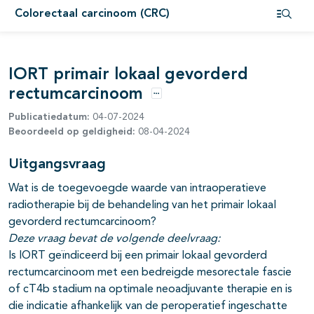
Colorectaal carcinoom (CRC)
pagina's open- en dichtklappen
Open i
pagina's open- en dichtklappen
IORT primair lokaal gevorderd
rectumcarcinoom
Opties
Publicatiedatum:
04-07-2024
Beoordeeld op geldigheid:
08-04-2024
Uitgangsvraag
Wat is de toegevoegde waarde van intraoperatieve
radiotherapie bij de behandeling van het primair lokaal
gevorderd rectumcarcinoom?
Deze vraag bevat de volgende deelvraag:
Is IORT geïndiceerd bij een primair lokaal gevorderd
rectumcarcinoom met een bedreigde mesorectale fascie
of cT4b stadium na optimale neoadjuvante therapie en is
die indicatie afhankelijk van de peroperatief ingeschatte