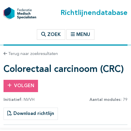
Richtlijnendatabase
t inhoudsopgave
ZOEK
MENU
n binnen deze richtlijn
Terug naar zoekresultaten
les openklappen
Colorectaal carcinoom (CRC)
VOLGEN
Initiatief:
NVVH
Aantal modules:
79
pagina's open- en dichtklappen
Download richtlijn
pagina's open- en dichtklappen
pagina's open- en dichtklappen