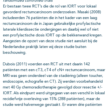
randomized controlled trials
Er bestaan twee RCT’s die de rol van IORT voor lokaal
gevorderd rectumcarcinoom onderzoeken. Masaki (2008)
includeerden 76 patiënten die in het kader van een laag
rectumcarcinoom de in Japan gebruikelijke profylactische
laterale klierdissectie ondergingen en daarbij wel of niet
een profylactische dosis IORT op de bekkenwand kregen.
Aangezien de opzet van deze studie niet aansluit bij de
Nederlandse praktijk laten wij deze studie buiten
beschouwing.
Dubois (2011) voerden een RCT uit met daarin 142
patiënten met een cT3, cT4 of cN+ rectumcarcinoom, maar
MRI was geen onderdeel van de stadiëring (alleen toucher,
endoscopie, echografie en CT). Zij werden voorbehandeld
met 40 Gy chemoradiotherapie gevolgd door resectie +/-
IORT. Als eindpunt werd uitgegaan van een verschil in lokaal
recidiefvrije overleving van 15% (288 patiënten), maar de
studie werd halverwege gestaakt. Er waren drie patiënten