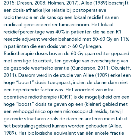
2015; Dresen, 2008; Holman, 2017). Allee (1989) beschrijft
pagina's open- en dichtklappen
een dosis-afhankelijke relatie bij postoperatieve
radiotherapie en de kans op een lokaal recidief na een
pagina's open- en dichtklappen
irradicaal gereseceerd rectumcarcinoom. Het lokaal
recidiefpercentage was 40% in patiënten die na een R1
resectie adjuvant werden behandeld met 50-60 Gy en 11%
in patiënten die een dosis van > 60 Gy kregen.
Radiotherapie doses boven de 60 Gy gaan echter gepaard
met ernstige toxiciteit, ten gevolge van overschrijding van
de gezonde weefseltolerantie (Gunderson, 2011; Okunieff,
2011). Daarom werd in de studie van Allee (1989) enkel een
hoge “boost” dosis toegepast, indien de dunne darm niet
een beperkende factor was. Het voordeel van intra-
operatieve radiotherapie (IORT) is de mogelijkheid om een
hoge “boost” dosis te geven op een (kleiner) gebied met
een verhoogd risico op een microscopisch residu, terwijl
gezonde structuren zoals de darm en ureteren meestal uit
het bestralingsgebied kunnen worden gehouden (Allee,
1989). Het biologische equivalent van één enkele fractie