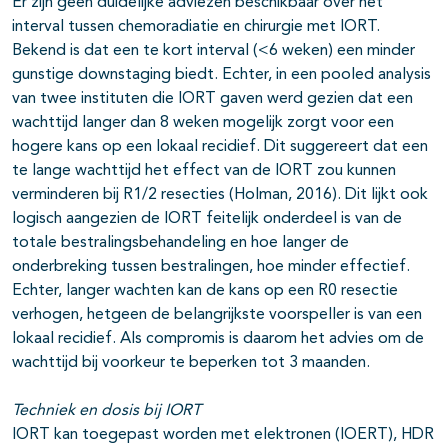
Er zijn geen duidelijke adviezen beschikbaar over het
interval tussen chemoradiatie en chirurgie met IORT.
Bekend is dat een te kort interval (<6 weken) een minder
gunstige downstaging biedt. Echter, in een pooled analysis
van twee instituten die IORT gaven werd gezien dat een
wachttijd langer dan 8 weken mogelijk zorgt voor een
hogere kans op een lokaal recidief. Dit suggereert dat een
te lange wachttijd het effect van de IORT zou kunnen
verminderen bij R1/2 resecties (Holman, 2016). Dit lijkt ook
logisch aangezien de IORT feitelijk onderdeel is van de
totale bestralingsbehandeling en hoe langer de
onderbreking tussen bestralingen, hoe minder effectief.
Echter, langer wachten kan de kans op een R0 resectie
verhogen, hetgeen de belangrijkste voorspeller is van een
lokaal recidief. Als compromis is daarom het advies om de
wachttijd bij voorkeur te beperken tot 3 maanden.
Techniek en dosis bij IORT
IORT kan toegepast worden met elektronen (IOERT), HDR