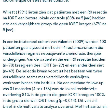
radiotherapie of een slechte conditie.
Willett (1991) lieten zien dat patiënten met een R0 resectie
na IORT een betere lokale controle (88% na 5 jaar) hadden
dan een vergelijkbare groep die geen IORT kregen (67% na
5 jaar).
In een institutioneel cohort van Valentini (2009) werden 100
patiënten geanalyseerd met een T4 rectumcarcinoom die
verschillende regimes neoadjuvante chemoradiotherapie
ondergingen. Van de patiënten die een R0 resectie hadden
(n=78) kreeg een deel IORT (n=29) en een ander deel niet
(n=49). De selectie kwam voort uit het bestaan van twee
verschillende teams met verschillende werkwijzen
werkzaam binnen één instituut. Na een mediane follow-up
van 31 maanden (4 tot 136) was de lokaal recidiefvrije
overleving 81% in de groep die geen IORT kreeg en 100%
in de groep die wel IORT kreeg (p=0,014). Dit verschil
bleef in de multivariate analyse overeind. Met het aantonen