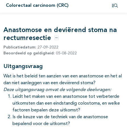
Colorectaal carcinoom (CRC)
pagina's open- en dichtklappen
Open i
pagina's open- en dichtklappen
Anastomose en deviërend stoma na
rectumresectie
Opties
Publicatiedatum:
27-09-2022
Beoordeeld op geldigheid:
05-08-2022
Uitgangsvraag
Wat is het beleid ten aanzien van een anastomose en het al
dan niet aanleggen van een deviërend stoma?
Deze uitgangsvraag omvat de volgende deelvragen:
Leidt het maken van een anastomose tot verbeterde
uitkomsten dan een eindstandig colostoma, en welke
factoren bepalen deze uitkomst?
Is de keuze van de techniek van de anastomose
bepalend voor de uitkomst?