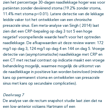
zien het percentage 30-dagen naadlekkage hoger was voor
patiënten zonder deviërend stoma (19.2% zonder stoma,
11.4% met stoma p<0.01). Latere detectie van de lekkage
leidde vaker tot het ontwikkelen van een chronische
presacrale sinus. Een meta-analyse van Singh ( 2014) laat
zien dat een CRP-bepaling op dag 3 tot 5 een hoge
negatief voorspellende waarde heeft voor het optreden
naadlekkage. De afkapwaarden uit deze review waren: 172
mg/l op dag 3, 124 mg/l op dag 4 en 144 on dag 5. Vroege
detectie van (asymptomatische) naadlekkage met CRP en
een CT met rectaal contrast op indicatie maakt een vroege
behandeling mogelijk, waarmee mogelijk de uitkomst van
de naadlekkage in positieve kan worden beïnvloed (minder
kans op permanent stoma en ontwikkelen van presacrale
sinus met kans op secundaire complicaties).
Deelvraag 7
De analyse van de rectum snapshot studie laat zien dat na
een low-anterior volgens Hartmann of een