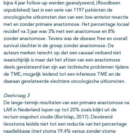
bijna 4 jaar follow-up werden geanalyseerd, (Roodbeen
unpublished) laat in een serie van 1197 patiënten de
oncologische uitkomsten zien van een low-anterior resectie
met en zonder primaire anastomose. Het percentage locaal
recidief na 3 jaar was 3% met een anastomose en 8%
zonder anastomose. Tevens was de disease free en overall
survival slechter in de groep zonder anastomose. De
auteurs merken terecht op dat een causaal verband niet
waarschijnlijk is maar dat het afzien van een anastomose
deels gerelateerd kan zijn aan technische problemen tijdens
de TME, mogelijk leidend tot een inferieure TME en de
daaraan gerelateerde slechtere oncologische uitkomsten.
Deelvraag 3
De lange-termijn resultaten van een primaire anastomose na
LAR in Nederland lopen op tot 20% zoals blijkt uit de
rectum snapshot studie (Bortslap, 2017). Deviërend
ileostoma leidde niet tot een reductie van het percentage
naadlekkage (met stoma 19.4% versus zonder stoma