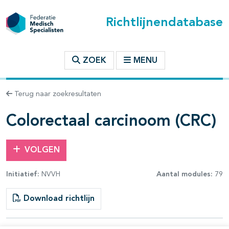
Richtlijnendatabase
t inhoudsopgave
ZOEK
MENU
n binnen deze richtlijn
Terug naar zoekresultaten
les openklappen
Colorectaal carcinoom (CRC)
VOLGEN
Initiatief:
NVVH
Aantal modules:
79
pagina's open- en dichtklappen
Download richtlijn
pagina's open- en dichtklappen
pagina's open- en dichtklappen