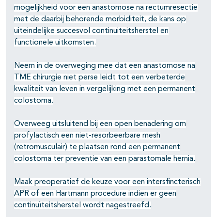
mogelijkheid voor een anastomose na rectumresectie
met de daarbij behorende morbiditeit, de kans op
pagina's open- en dichtklappen
uiteindelijke succesvol continuiteitsherstel en
pagina's open- en dichtklappen
functionele uitkomsten.
Neem in de overweging mee dat een anastomose na
TME chirurgie niet perse leidt tot een verbeterde
kwaliteit van leven in vergelijking met een permanent
colostoma.
Overweeg uitsluitend bij een open benadering om
profylactisch een niet-resorbeerbare mesh
(retromusculair) te plaatsen rond een permanent
colostoma ter preventie van een parastomale hernia.
Maak preoperatief de keuze voor een intersfincterisch
APR of een Hartmann procedure indien er geen
continuïteitsherstel wordt nagestreefd.