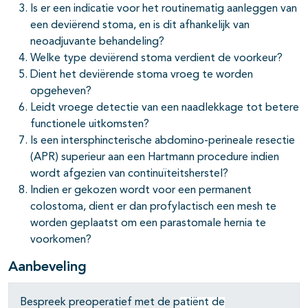
Is er een indicatie voor het routinematig aanleggen van
een deviërend stoma, en is dit afhankelijk van
neoadjuvante behandeling?
Welke type deviërend stoma verdient de voorkeur?
Dient het deviërende stoma vroeg te worden
opgeheven?
Leidt vroege detectie van een naadlekkage tot betere
functionele uitkomsten?
Is een intersphincterische abdomino-perineale resectie
(APR) superieur aan een Hartmann procedure indien
wordt afgezien van continuïteitsherstel?
Indien er gekozen wordt voor een permanent
colostoma, dient er dan profylactisch een mesh te
worden geplaatst om een parastomale hernia te
voorkomen?
pagina's open- en dichtklappen
Aanbeveling
pagina's open- en dichtklappen
Bespreek preoperatief met de p
atiënt de
pagina's open- en dichtklappen