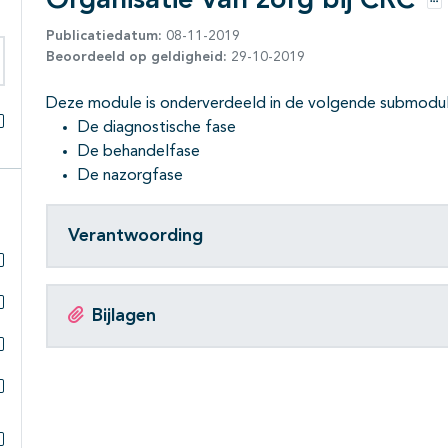
Organisatie van zorg bij CRC
Op
Publicatiedatum:
08-11-2019
Beoordeeld op geldigheid:
29-10-2019
eken binnen deze richtlijn
Deze module is onderverdeeld in de volgende submodul
De diagnostische fase
Alles openklappen
De behandelfase
De nazorgfase
Verantwoording
Subpagina's open- en dichtklappen
Bijlagen
Subpagina's open- en dichtklappen
Subpagina's open- en dichtklappen
Subpagina's open- en dichtklappen