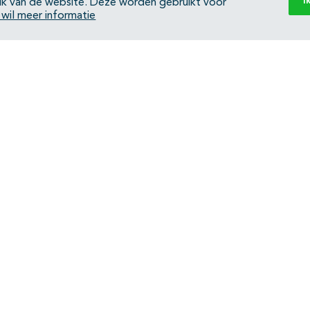
I
ik van de website. Deze worden gebruikt voor
k wil meer informatie
Back to top