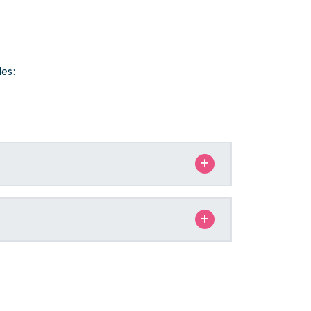
ties
es: