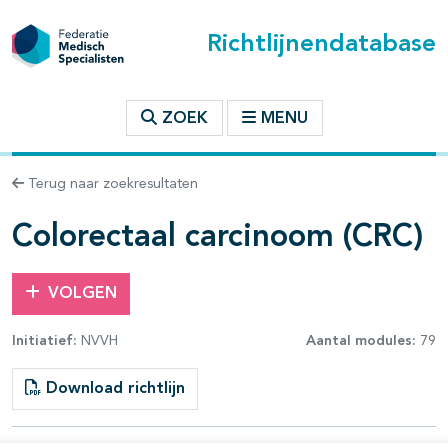
Richtlijnendatabase
t inhoudsopgave
ZOEK
MENU
n binnen deze richtlijn
Terug naar zoekresultaten
les openklappen
Colorectaal carcinoom (CRC)
VOLGEN
Initiatief:
NVVH
Aantal modules:
79
pagina's open- en dichtklappen
Download richtlijn
pagina's open- en dichtklappen
pagina's open- en dichtklappen