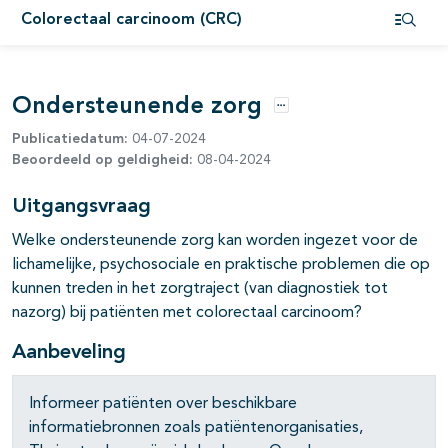
Colorectaal carcinoom (CRC)
pagina's open- en dichtklappen
Open i
pagina's open- en dichtklappen
Ondersteunende zorg
pagina's open- en dichtklappen
Opties
Publicatiedatum:
04-07-2024
pagina's open- en dichtklappen
Beoordeeld op geldigheid:
08-04-2024
pagina's open- en dichtklappen
Uitgangsvraag
pagina's open- en dichtklappen
Welke ondersteunende zorg kan worden ingezet voor de
lichamelijke, psychosociale en praktische problemen die op
kunnen treden in het zorgtraject (van diagnostiek tot
nazorg) bij patiënten met colorectaal carcinoom?
Aanbeveling
Informeer patiënten over beschikbare
informatiebronnen zoals patiëntenorganisaties,