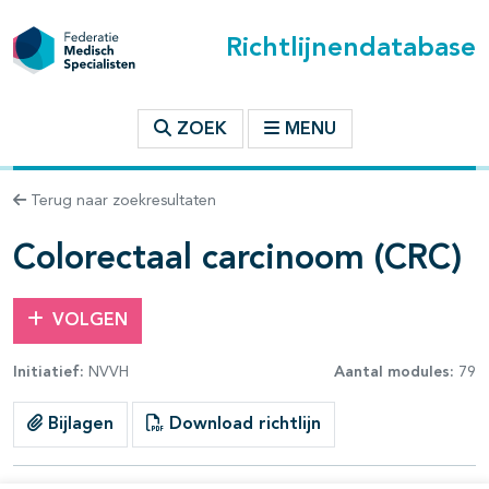
Richtlijnendatabase
t inhoudsopgave
ZOEK
MENU
n binnen deze richtlijn
Terug naar zoekresultaten
les openklappen
Colorectaal carcinoom (CRC)
VOLGEN
Initiatief:
NVVH
Aantal modules:
79
pagina's open- en dichtklappen
Bijlagen
Download richtlijn
pagina's open- en dichtklappen
pagina's open- en dichtklappen