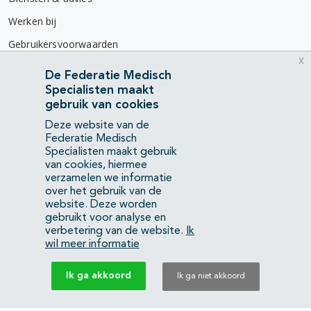
Werken bij
Gebruikersvoorwaarden
x
Privacyverklaring
De Federatie Medisch
Specialisten maakt
Contact
gebruik van cookies
Mercatorlaan 1200
Deze website van de
3528 BL Utrecht
Federatie Medisch
Specialisten maakt gebruik
van cookies, hiermee
(088) 505 34 34
verzamelen we informatie
info@richtlijnendatabase.nl
over het gebruik van de
website. Deze worden
gebruikt voor analyse en
YouTube
LinkedIn
verbetering van de website.
Ik
wil meer informatie
KvK Federatie Medisch Specialisten:
40483480
Ik ga akkoord
Ik ga niet akkoord
Privacyverklaring