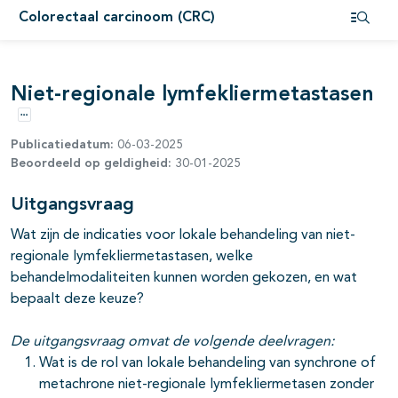
Colorectaal carcinoom (CRC)
pagina's open- en dichtklappen
Open i
pagina's open- en dichtklappen
Niet-regionale lymfekliermetastasen
pagina's open- en dichtklappen
Opties
Publicatiedatum:
06-03-2025
Beoordeeld op geldigheid:
30-01-2025
Uitgangsvraag
Wat zijn de indicaties voor lokale behandeling van niet-
regionale lymfekliermetastasen, welke
behandelmodaliteiten kunnen worden gekozen, en wat
bepaalt deze keuze?
De uitgangsvraag omvat de volgende deelvragen:
Wat is de rol van lokale behandeling van synchrone of
pagina's open- en dichtklappen
metachrone niet-regionale lymfekliermetasen zonder