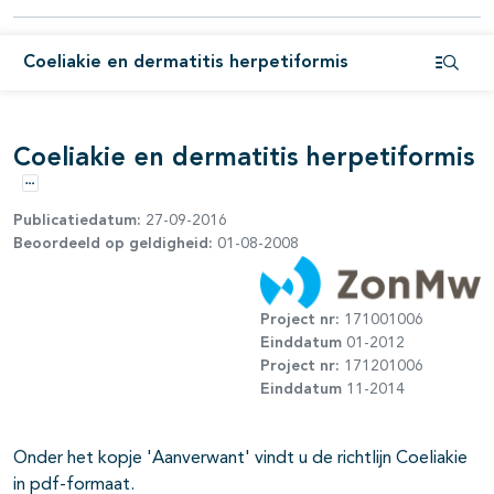
Coeliakie en dermatitis herpetiformis
Open i
Coeliakie en dermatitis herpetiformis
Opties
Publicatiedatum:
27-09-2016
Beoordeeld op geldigheid:
01-08-2008
Project nr:
171001006
Einddatum
01-2012
Project nr:
171201006
Einddatum
11-2014
Onder het kopje 'Aanverwant' vindt u de richtlijn Coeliakie
in pdf-formaat.