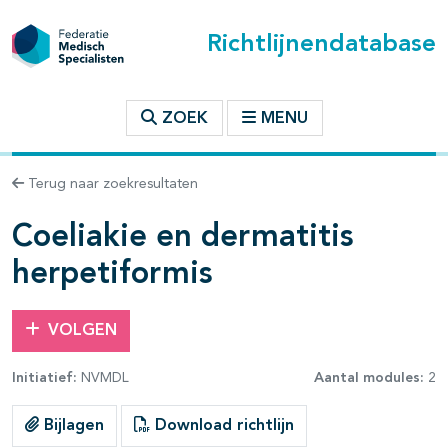
Richtlijnendatabase
t inhoudsopgave
ZOEK
MENU
n binnen deze richtlijn
Terug naar zoekresultaten
Coeliakie en dermatitis
herpetiformis
VOLGEN
Initiatief:
NVMDL
Aantal modules:
2
Bijlagen
Download richtlijn