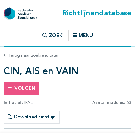
Richtlijnendatabase
t inhoudsopgave
ZOEK
MENU
n binnen deze richtlijn
Terug naar zoekresultaten
les openklappen
CIN, AIS en VAIN
VOLGEN
Initiatief:
IKNL
Aantal modules:
63
pagina's open- en dichtklappen
Download richtlijn
pagina's open- en dichtklappen
pagina's open- en dichtklappen