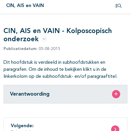
CIN, AIS en VAIN
pagina's open- en dichtklappen
Open i
pagina's open- en dichtklappen
CIN, AIS en VAIN - Kolposcopisch
pagina's open- en dichtklappen
onderzoek
Opties
Publicatiedatum:
05-08-2015
Dit hoofdstuk is verdeeld in subhoofdstukken en
pagina's open- en dichtklappen
paragrafen. Om de inhoud te bekijken klikt u in de
linkerkolom op de subhoofdstuk- en/of paragraaftitel.
pagina's open- en dichtklappen
Verantwoording
Volgende: