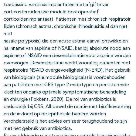
toepassing van sinus implantaten met afgifte van
corticosteroïden (zie module postoperatief
corticoïdenimplantaat). Patiënten met chronisch respiratoir
lijden (chronisch astma, chronische rhinosinusitis al dan niet
met
nasale polyposis) die een acute astma-aanval ontwikkelen
na inname van aspirine of NSAID, kan bij absolute nood aan
aspirine of NSAID een desensibilisatie voor aspirine worden
overwogen. Desensibilisatie werkt vooral bij patiënten met
respiratoire NSAID overgevoeligheid (N-ERD). Het gebruik
van biologicals (zie module biologicals) is voorbehouden
aan patiënten met CRS type 2 endotype en persisterende
klachten ondanks optimale symptomatische behandeling
en chirurgie (Fokkens, 2020). De rol van antibiotica is
onduidelijk bij CRS. Alhoewel de relatie met biofilmvorming
en de invloed op de epitheliale barrière worden
verondersteld is het advies om zeer terughoudend te zijn
met het gebruik van antibiotica.