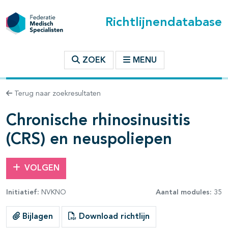
Richtlijnendatabase
t inhoudsopgave
ZOEK
MENU
n binnen deze richtlijn
Terug naar zoekresultaten
Chronische rhinosinusitis
les openklappen
(CRS) en neuspoliepen
VOLGEN
Initiatief:
NVKNO
Aantal modules:
35
Bijlagen
Download richtlijn