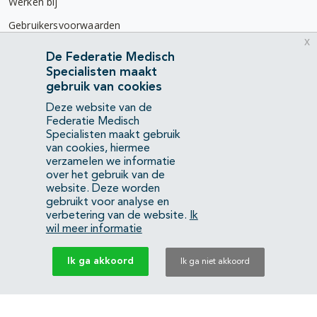
Werken bij
Gebruikersvoorwaarden
x
Privacyverklaring
De Federatie Medisch
Specialisten maakt
Contact
gebruik van cookies
Mercatorlaan 1200
Deze website van de
3528 BL Utrecht
Federatie Medisch
Specialisten maakt gebruik
van cookies, hiermee
(088) 505 34 34
verzamelen we informatie
info@richtlijnendatabase.nl
over het gebruik van de
website. Deze worden
gebruikt voor analyse en
YouTube
LinkedIn
verbetering van de website.
Ik
wil meer informatie
KvK Federatie Medisch Specialisten:
40483480
Ik ga akkoord
Ik ga niet akkoord
Privacyverklaring
Back to top