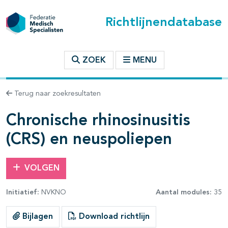
Richtlijnendatabase
t inhoudsopgave
ZOEK
MENU
n binnen deze richtlijn
Terug naar zoekresultaten
Chronische rhinosinusitis
les openklappen
(CRS) en neuspoliepen
VOLGEN
Initiatief:
NVKNO
Aantal modules:
35
Bijlagen
Download richtlijn