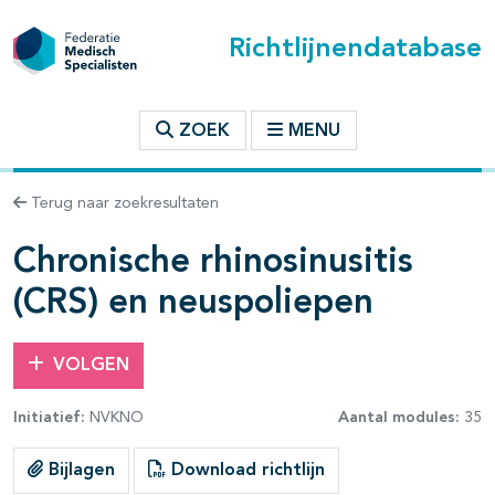
Richtlijnendatabase
t inhoudsopgave
ZOEK
MENU
n binnen deze richtlijn
Terug naar zoekresultaten
Chronische rhinosinusitis
les openklappen
(CRS) en neuspoliepen
VOLGEN
Initiatief:
NVKNO
Aantal modules:
35
Bijlagen
Download richtlijn