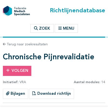
Richtlijnendatabase
t inhoudsopgave
ZOEK
MENU
n binnen deze richtlijn
Terug naar zoekresultaten
les openklappen
Chronische Pijnrevalidatie
VOLGEN
Initiatief:
VRA
Aantal modules:
14
pagina's open- en dichtklappen
Bijlagen
Download richtlijn
pagina's open- en dichtklappen