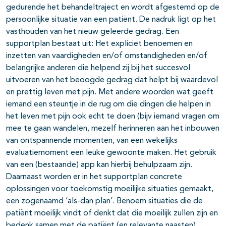
gedurende het behandeltraject en wordt afgestemd op de
persoonlijke situatie van een patiënt. De nadruk ligt op het
vasthouden van het nieuw geleerde gedrag. Een
supportplan bestaat uit: Het expliciet benoemen en
inzetten van vaardigheden en/of omstandigheden en/of
belangrijke anderen die helpend zij bij het succesvol
uitvoeren van het beoogde gedrag dat helpt bij waardevol
en prettig leven met pijn. Met andere woorden wat geeft
iemand een steuntje in de rug om die dingen die helpen in
het leven met pijn ook echt te doen (bijv iemand vragen om
mee te gaan wandelen, mezelf herinneren aan het inbouwen
van ontspannende momenten, van een wekelijks
evaluatiemoment een leuke gewoonte maken. Het gebruik
van een (bestaande) app kan hierbij behulpzaam zijn.
Daarnaast worden er in het supportplan concrete
oplossingen voor toekomstig moeilijke situaties gemaakt,
een zogenaamd ‘als-dan plan’. Benoem situaties die de
patiënt moeilijk vindt of denkt dat die moeilijk zullen zijn en
bedenk samen met de patiënt (en relevante naasten)