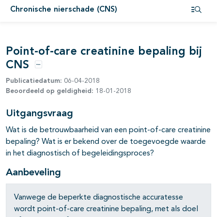
Chronische nierschade (CNS)
pagina's open- en dichtklappen
Open i
pagina's open- en dichtklappen
Point-of-care creatinine bepaling bij
CNS
Opties
Publicatiedatum:
06-04-2018
Beoordeeld op geldigheid:
18-01-2018
Uitgangsvraag
Wat is de betrouwbaarheid van een point-of-care creatinine
bepaling? Wat is er bekend over de toegevoegde waarde
in het diagnostisch of begeleidingsproces?
Aanbeveling
Vanwege de beperkte diagnostische accuratesse
wordt point-of-care creatinine bepaling, met als doel