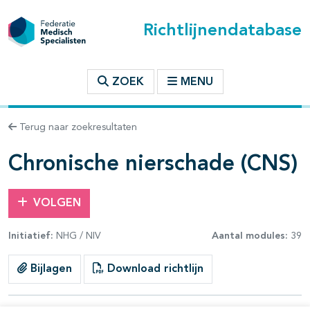
Richtlijnendatabase
t inhoudsopgave
ZOEK
MENU
n binnen deze richtlijn
Terug naar zoekresultaten
les openklappen
Chronische nierschade (CNS)
VOLGEN
Initiatief:
NHG / NIV
Aantal modules:
39
pagina's open- en dichtklappen
Bijlagen
Download richtlijn
pagina's open- en dichtklappen
pagina's open- en dichtklappen