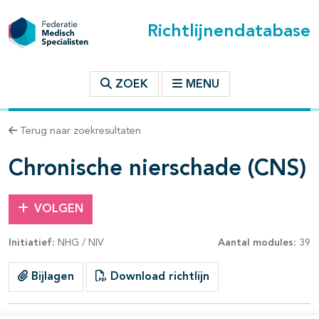
Richtlijnendatabase
t inhoudsopgave
ZOEK
MENU
n binnen deze richtlijn
Terug naar zoekresultaten
les openklappen
Chronische nierschade (CNS)
VOLGEN
Initiatief:
NHG / NIV
Aantal modules:
39
pagina's open- en dichtklappen
Bijlagen
Download richtlijn
pagina's open- en dichtklappen
pagina's open- en dichtklappen