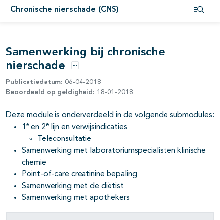
Chronische nierschade (CNS)
pagina's open- en dichtklappen
Open i
pagina's open- en dichtklappen
Samenwerking bij chronische
nierschade
Opties
Publicatiedatum:
06-04-2018
Beoordeeld op geldigheid:
18-01-2018
Deze module is onderverdeeld in de volgende submodules:
e
e
1
en 2
lijn en verwijsindicaties
Teleconsultatie
Samenwerking met laboratoriumspecialisten klinische
chemie
Point-of-care creatinine bepaling
Samenwerking met de diëtist
Samenwerking met apothekers