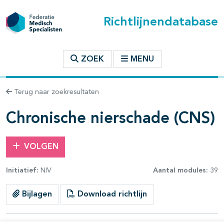
Richtlijnendatabase
t inhoudsopgave
ZOEK
MENU
n binnen deze richtlijn
Terug naar zoekresultaten
les openklappen
Chronische nierschade (CNS)
VOLGEN
Initiatief:
NIV
Aantal modules:
39
pagina's open- en dichtklappen
Bijlagen
Download richtlijn