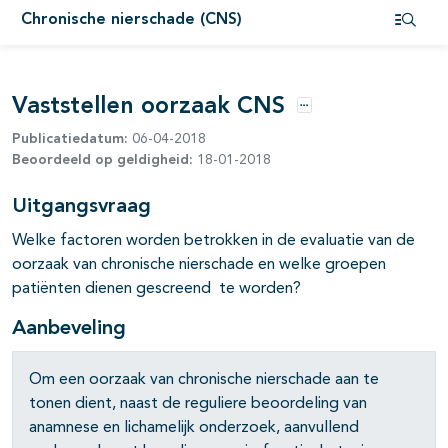
Chronische nierschade (CNS)
Open i
pagina's open- en dichtklappen
Vaststellen oorzaak CNS
Opties
pagina's open- en dichtklappen
Publicatiedatum:
06-04-2018
Beoordeeld op geldigheid:
18-01-2018
pagina's open- en dichtklappen
Uitgangsvraag
Welke factoren worden betrokken in de evaluatie van de
oorzaak van chronische nierschade en welke groepen
patiënten dienen gescreend te worden?
Aanbeveling
Om een oorzaak van chronische nierschade aan te
tonen dient, naast de reguliere beoordeling van
anamnese en lichamelijk onderzoek, aanvullend