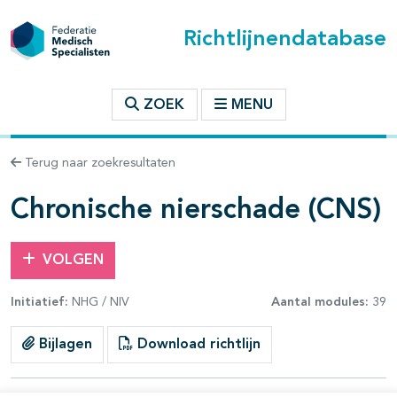
Richtlijnendatabase
t inhoudsopgave
ZOEK
MENU
n binnen deze richtlijn
Terug naar zoekresultaten
les openklappen
Chronische nierschade (CNS)
VOLGEN
Initiatief:
NHG / NIV
Aantal modules:
39
pagina's open- en dichtklappen
Bijlagen
Download richtlijn
pagina's open- en dichtklappen