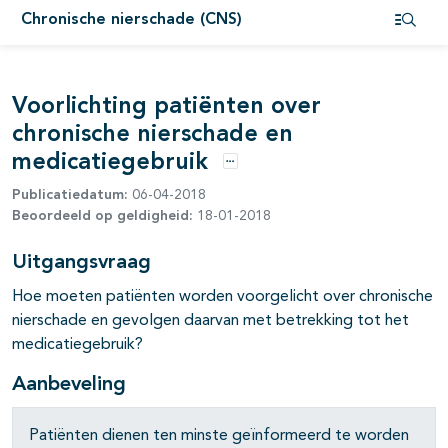
Chronische nierschade (CNS)
Open i
Voorlichting patiënten over
chronische nierschade en
medicatiegebruik
Opties
pagina's open- en dichtklappen
Publicatiedatum:
06-04-2018
Beoordeeld op geldigheid:
18-01-2018
pagina's open- en dichtklappen
Uitgangsvraag
Hoe moeten patiënten worden voorgelicht over chronische
nierschade en gevolgen daarvan met betrekking tot het
medicatiegebruik?
Aanbeveling
Patiënten dienen ten minste geïnformeerd te worden
pagina's open- en dichtklappen