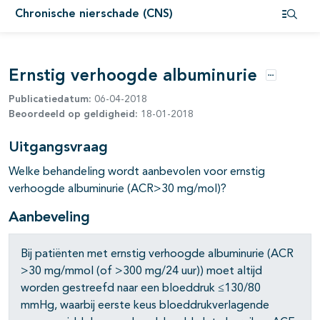
Chronische nierschade (CNS)
Open i
Ernstig verhoogde albuminurie
Opties
Publicatiedatum:
06-04-2018
Beoordeeld op geldigheid:
18-01-2018
pagina's open- en dichtklappen
Uitgangsvraag
Welke behandeling wordt aanbevolen voor ernstig
verhoogde albuminurie (ACR>30 mg/mol)?
Aanbeveling
Bij patiënten met ernstig verhoogde albuminurie (ACR
>30 mg/mmol (of >300 mg/24 uur)) moet altijd
worden gestreefd naar een bloeddruk ≤130/80
mmHg, waarbij eerste keus bloeddrukverlagende
pagina's open- en dichtklappen