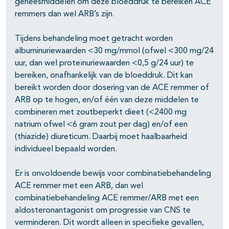
geneesmiddelen om deze bloeddruk te bereiken ACE
remmers dan wel ARB’s zijn.
Tijdens behandeling moet getracht worden
albuminuriewaarden <30 mg/mmol (ofwel <300 mg/24
uur, dan wel proteïnuriewaarden <0,5 g/24 uur) te
bereiken, onafhankelijk van de bloeddruk. Dit kan
pagina's open- en dichtklappen
bereikt worden door dosering van de ACE remmer of
ARB op te hogen, en/of één van deze middelen te
pagina's open- en dichtklappen
combineren met zoutbeperkt dieet (<2400 mg
natrium ofwel <6 gram zout per dag) en/of een
(thiazide) diureticum. Daarbij moet haalbaarheid
individueel bepaald worden.
Er is onvoldoende bewijs voor combinatiebehandeling
ACE remmer met een ARB, dan wel
combinatiebehandeling ACE remmer/ARB met een
aldosteronantagonist om progressie van CNS te
verminderen. Dit wordt alleen in specifieke gevallen,