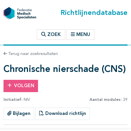
Richtlijnendatabase
t inhoudsopgave
ZOEK
MENU
n binnen deze richtlijn
Terug naar zoekresultaten
les openklappen
Chronische nierschade (CNS)
VOLGEN
Initiatief:
NIV
Aantal modules:
39
pagina's open- en dichtklappen
Bijlagen
Download richtlijn
pagina's open- en dichtklappen