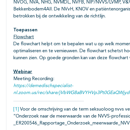
NVOG, NVA, NHG, NVMDL, NVFB, NIP/NVVS/LVMP, V&VN 
Bekkenbodem4All. De NVvH, KNOV en patiëntenorganisa
betrokken bij de ontwikkeling van de richtlijn.
Toepassen
Flowchart
De flowchart helpt om te bepalen wat u op welk momen
optimaliseren en te vernieuwen. De flowchart schetst hoe
kunnen zien. Op goede gronden kan van deze flowchar
Webinar
Meeting Recording:
https://demedischspecialist-
nl.zoom.us/rec/share/jVbWG8aBVYHVp3Pt0GEaQWjyd
[1]
Voor de omschrijving van de term seksuoloog nvvs ver
“Onderzoek naar de meerwaarde van de NVVS-profession
_ER200546_Rapportage_Onderzoek_meerwaarde_NVVS-p