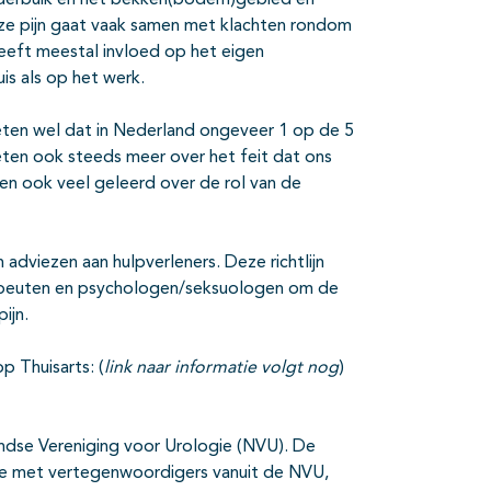
onderbuik en het bekken(bodem)gebied en
ze pijn gaat vaak samen met klachten rondom
 heeft meestal invloed op het eigen
s als op het werk.
ten wel dat in Nederland ongeveer 1 op de 5
ten ook steeds meer over het feit dat ons
ben ook veel geleerd over de rol van de
 adviezen aan hulpverleners. Deze richtlijn
erapeuten en psychologen/seksuologen om de
ijn.
p Thuisarts: (
link naar informatie volgt nog
)
landse Vereniging voor Urologie (NVU). De
ssie met vertegenwoordigers vanuit de NVU,