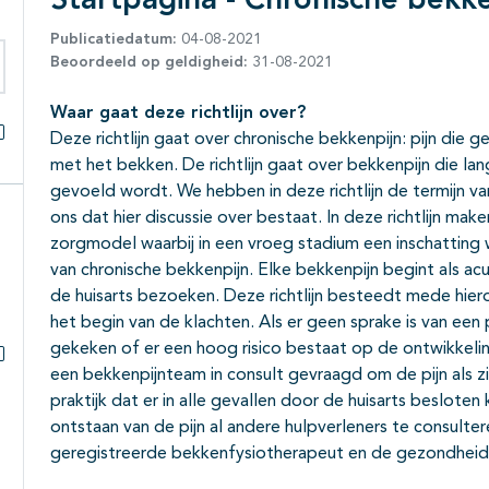
Startpagina - Chronische bekke
Publicatiedatum:
04-08-2021
Beoordeeld op geldigheid:
31-08-2021
eken binnen deze richtlijn
Waar gaat deze richtlijn over?
Deze richtlijn gaat over chronische bekkenpijn: pijn die 
Alles openklappen
met het bekken. De richtlijn gaat over bekkenpijn die la
gevoeld wordt. We hebben in deze richtlijn de termijn
ons dat hier discussie over bestaat. In deze richtlijn ma
zorgmodel waarbij in een vroeg stadium een inschatting
van chronische bekkenpijn. Elke bekkenpijn begint als ac
de huisarts bezoeken. Deze richtlijn besteedt mede hiero
het begin van de klachten. Als er geen sprake is van een
gekeken of er een hoog risico bestaat op de ontwikkeling
een bekkenpijnteam in consult gevraagd om de pijn als 
Subpagina's open- en dichtklappen
praktijk dat er in alle gevallen door de huisarts beslot
ontstaan van de pijn al andere hulpverleners te consult
geregistreerde bekkenfysiotherapeut en de gezondhe