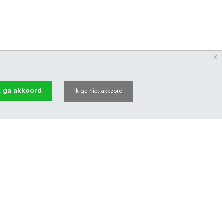
x
k ga akkoord
Ik ga niet akkoord