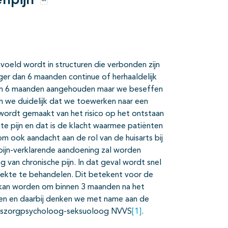
npijn
Opties
gevoeld wordt in structuren die verbonden zijn
nger dan 6 maanden continue of herhaaldelijk
 van 6 maanden aangehouden maar we beseffen
ken we duidelijk dat we toewerken naar een
 wordt gemaakt van het risico op het ontstaan
ute pijn en dat is de klacht waarmee patiënten
m ook aandacht aan de rol van de huisarts bij
 pijn-verklarende aandoening zal worden
 van chronische pijn. In dat geval wordt snel
ziekte te behandelen. Dit betekent voor de
en kan worden om binnen 3 maanden na het
eren en daarbij denken we met name aan de
idszorgpsycholoog-seksuoloog NVVS
[1]
.