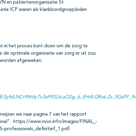
en patiëntenorganisatie St.
tie ICP waren als klankbordgroepleden
t in het proces kunt doen om de zorg te
 de optimale organisatie van zorg er uit zou
t worden afgeweken.
Ei3yfdLNCr9WdyTx3a993LkLsO2g_b_EH4LQRs6.Zz_0GsfIY_9
wijzen we naar pagina 7 van het rapport
al” . https://www.nvvs.info/images/FINAL_-
rofessionals_definitief_1.pdf