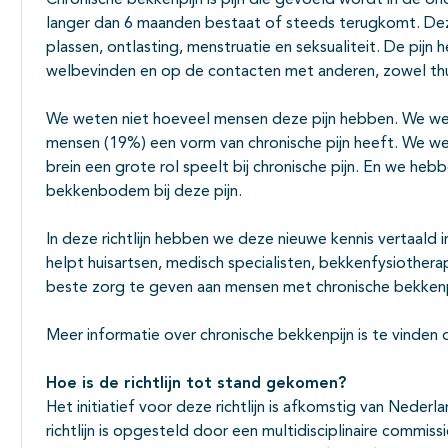
Chronische bekkenpijn is pijn die gevoeld wordt in de 
langer dan 6 maanden bestaat of steeds terugkomt. De
plassen, ontlasting, menstruatie en seksualiteit. De pijn
welbevinden en op de contacten met anderen, zowel thui
We weten niet hoeveel mensen deze pijn hebben. We we
mensen (19%) een vorm van chronische pijn heeft. We we
brein een grote rol speelt bij chronische pijn. En we heb
bekkenbodem bij deze pijn.
In deze richtlijn hebben we deze nieuwe kennis vertaald in
helpt huisartsen, medisch specialisten, bekkenfysioth
beste zorg te geven aan mensen met chronische bekkenp
Meer informatie over chronische bekkenpijn is te vinden o
Hoe is de richtlijn tot stand gekomen?
Het initiatief voor deze richtlijn is afkomstig van Neder
richtlijn is opgesteld door een multidisciplinaire commi