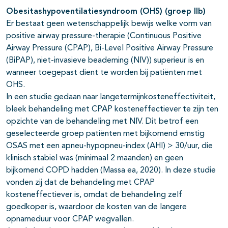
Obesitashypoventilatiesyndroom (OHS) (groep IIb)
Er bestaat geen wetenschappelijk bewijs welke vorm van
positive airway pressure-therapie (Continuous Positive
Airway Pressure (CPAP), Bi-Level Positive Airway Pressure
(BiPAP), niet-invasieve beademing (NIV)) superieur is en
wanneer toegepast dient te worden bij patiënten met
OHS.
In een studie gedaan naar langetermijnkosteneffectiviteit,
bleek behandeling met CPAP kosteneffectiever te zijn ten
opzichte van de behandeling met NIV. Dit betrof een
geselecteerde groep patiënten met bijkomend ernstig
OSAS met een apneu-hypopneu-index (AHI) > 30/uur, die
klinisch stabiel was (minimaal 2 maanden) en geen
bijkomend COPD hadden (Massa ea, 2020). In deze studie
vonden zij dat de behandeling met CPAP
kosteneffectiever is, omdat de behandeling zelf
goedkoper is, waardoor de kosten van de langere
opnameduur voor CPAP wegvallen.