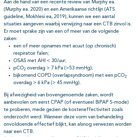
Aan de hand van een recente review van Murphy ea.
(Murphy ea. 2020) en een Amerikaanse richtlijn (ATS
guideline, Mokhlesi ea, 2019), kunnen we een aantal
situaties aangeven waarbij verwijzing naar een CTB zinvol is.
Er moet sprake zijn van een of meer van de volgende
zaken:
een of meer opnames met acuut (op chronisch)
respiratoir falen;
OSAS met AHI < 30/uur;
pCO
overdag > 7 kPa (>53 mmHg);
2
bijkomend COPD (overlapsyndroom) met een pCO
2
overdag > 6 kPa (> 45 mmHg).
Bij afwezigheid van bovengenoemde zaken, wordt
aanbevolen om eerst CPAP (of eventueel BiPAP S-mode)
te proberen, mede gezien de kosteneffectiviteit zoals
onderzocht werd. Wanneer deze vorm van behandeling
onvoldoende effectief blijkt, kan alsnog verwezen worden
naar een CTB.