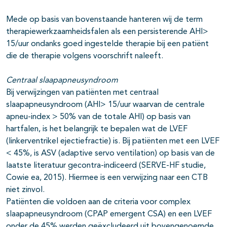
Mede op basis van bovenstaande hanteren wij de term
therapiewerkzaamheidsfalen als een persisterende AHI>
15/uur ondanks goed ingestelde therapie bij een patiënt
die de therapie volgens voorschrift naleeft.
Centraal slaapapneusyndroom
Bij verwijzingen van patiënten met centraal
slaapapneusyndroom (AHI> 15/uur waarvan de centrale
apneu-index > 50% van de totale AHI) op basis van
hartfalen, is het belangrijk te bepalen wat de LVEF
(linkerventrikel ejectiefractie) is. Bij patiënten met een LVEF
< 45%, is ASV (adaptive servo ventilation) op basis van de
laatste literatuur gecontra-indiceerd (SERVE-HF studie,
Cowie ea, 2015). Hiermee is een verwijzing naar een CTB
niet zinvol.
Patiënten die voldoen aan de criteria voor complex
slaapapneusyndroom (CPAP emergent CSA) en een LVEF
onder de 45% werden geëxcludeerd uit bovengenoemde