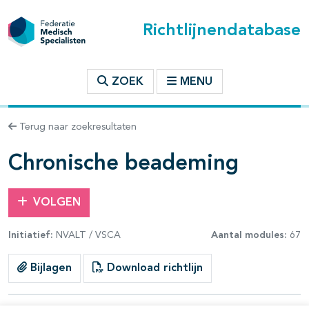
Richtlijnendatabase
t inhoudsopgave
ZOEK
MENU
n binnen deze richtlijn
Terug naar zoekresultaten
les openklappen
Chronische beademing
VOLGEN
Initiatief:
NVALT / VSCA
Aantal modules:
67
pagina's open- en dichtklappen
Bijlagen
Download richtlijn