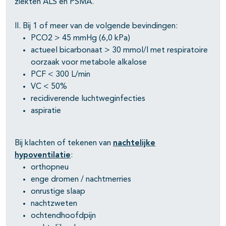
ziekten ALS en PSMA.
pagina's open- en dichtklappen
II. Bij 1 of meer van de volgende bevindingen:
PCO2 > 45 mmHg (6,0 kPa)
actueel bicarbonaat > 30 mmol/l met respiratoire
oorzaak voor metabole alkalose
PCF < 300 L/min
VC < 50%
recidiverende luchtweginfecties
aspiratie
Bij klachten of tekenen van
nachtelijke
hypoventilatie
:
orthopneu
enge dromen / nachtmerries
onrustige slaap
nachtzweten
ochtendhoofdpijn