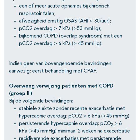
een of meer acute opnames bij chronisch
respiratoir falen;
afwezigheid ernstig OSAS (AHI < 30/uur);
pCO2 overdag > 7 kPa (>53 mmHg);
bijkomend COPD (overlap syndroom) met een
pCO2 overdag > 6 kPa (> 45 mmHg).
Indien geen van bovengenoemde bevindingen
aanwezig: eerst behandeling met CPAP.
Overweeg verwijzing patiënten met COPD
(groep III)
Bij de volgende bevindingen:
stabiele ziekte zonder recente exacerbatie met
hypercapnie overdag: pCO2 > 6 kPa (>45 mmHg)
persisterende hypercapnie overdag: pCO
> 6
2
kPa (>45 mmHg) minimaal 2 weken na exacerbatie
recidiverende exacerbaties met persisterende