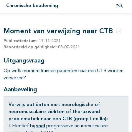
Chronische beademing
Open i
Moment van verwijzing naar CTB
pagina's open- en dichtklappen
Opties
Publicatiedatum:
17-11-2021
pagina's open- en dichtklappen
Beoordeeld op geldigheid:
08-07-2021
pagina's open- en dichtklappen
Uitgangsvraag
Op welk moment kunnen patiënten naar een CTB worden
pagina's open- en dichtklappen
verwezen?
pagina's open- en dichtklappen
Aanbeveling
pagina's open- en dichtklappen
Verwijs patiënten met neurologische of
neuromusculaire ziekten of thoraxwand-
pagina's open- en dichtklappen
problematiek naar een CTB (groep I en IIa):
I. Electief bij
snel
progressieve neuromusculaire