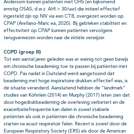
Andersom kunnen patiënten met OHS (en bijkomend
ernstig OSAS, d.w.z. AHI > 30/uur) die initieel effectief
ingesteld zijn op NIV via een CTB, overgezet worden op
CPAP (Arellano-Maric ea, 2020). Bij gebleken stabiliteit en
effectiviteit op CPAP kunnen patiënten vervolgens
terugverwezen worden naar de initiële verwijzer.
COPD (groep III)
Tot een aantal jaren geleden was er weinig tot geen bewijs
om chronische beademing toe te passen bij patiënten met
COPD. Pas nadat in Duitsland werd aangetoond dat
beademing met hoge inspiratoire drukken effectief was, is
de situatie veranderd. Aansluitend hebben de “landmark“
studies van Köhnlein (2014) en Murphy (2017) laten zien dat
door hogedrukbeademing de overleving verbetert en de
exacerbatiefrequentie kan dalen in zowel stabiele
patiënten als ook in patiënten die chronische beademing
starten na acuut respiratoir falen. Recent is zowel door de
European Respiratory Society (ERS) als door de American