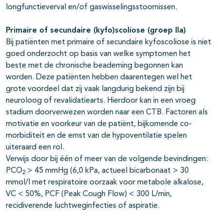
longfunctieverval en/of gaswisselingsstoornissen.
Primaire of secundaire (kyfo)scoliose (groep IIa)
Bij patiënten met primaire of secundaire kyfoscoliose is niet
goed onderzocht op basis van welke symptomen het
beste met de chronische beademing begonnen kan
worden. Deze patiënten hebben daarentegen wel het
grote voordeel dat zij vaak langdurig bekend zijn bij
neuroloog of revalidatiearts. Hierdoor kan in een vroeg
stadium doorverwezen worden naar een CTB. Factoren als
motivatie en voorkeur van de patiënt, bijkomende co-
morbiditeit en de ernst van de hypoventilatie spelen
uiteraard een rol.
Verwijs door bij één of meer van de volgende bevindingen:
PCO
> 45 mmHg (6,0 kPa, actueel bicarbonaat > 30
2
mmol/l met respiratoire oorzaak voor metabole alkalose,
VC < 50%, PCF (Peak Cough Flow) < 300 L/min,
recidiverende luchtweginfecties of aspiratie.