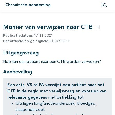
Chronische beademing
Open i
Manier van verwijzen naar CTB
pagina's open- en dichtklappen
Opties
Publicatiedatum:
17-11-2021
pagina's open- en dichtklappen
Beoordeeld op geldigheid:
08-07-2021
pagina's open- en dichtklappen
Uitgangsvraag
Hoe kan een patiënt naar een CTB worden verwezen?
pagina's open- en dichtklappen
Aanbeveling
pagina's open- en dichtklappen
Een arts, VS of PA verwijst een patiënt naar het
pagina's open- en dichtklappen
CTB in de regio met verwijsvraag en voorzien
van
relevante gegevens
met betrekking tot:
pagina's open- en dichtklappen
Uitslagen longfunctieonderzoek, bloedgas,
slaaponderzoek