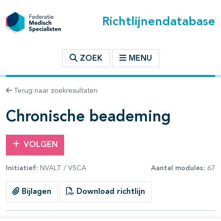
Richtlijnendatabase
t inhoudsopgave
ZOEK
MENU
n binnen deze richtlijn
Terug naar zoekresultaten
les openklappen
Chronische beademing
VOLGEN
Initiatief:
NVALT / VSCA
Aantal modules:
67
pagina's open- en dichtklappen
Bijlagen
Download richtlijn