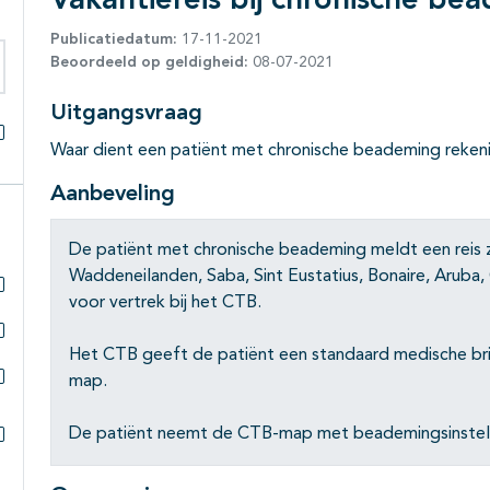
Vakantiereis bij chronische be
Publicatiedatum:
17-11-2021
Beoordeeld op geldigheid:
08-07-2021
eken binnen deze richtlijn
Uitgangsvraag
Waar dient een patiënt met chronische beademing rekeni
Alles openklappen
Aanbeveling
De patiënt met chronische beademing meldt een reis 
Waddeneilanden, Saba, Sint Eustatius, Bonaire, Aruba
voor vertrek bij het CTB.
Subpagina's open- en dichtklappen
Het CTB geeft de patiënt een standaard medische bri
Subpagina's open- en dichtklappen
map.
Subpagina's open- en dichtklappen
De patiënt neemt de CTB-map met beademingsinstell
Subpagina's open- en dichtklappen