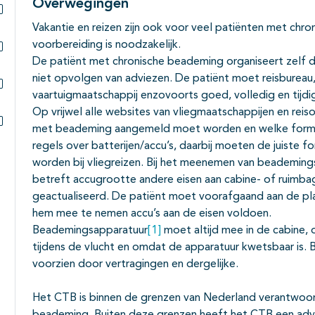
Overwegingen
Subpagina's open- en dichtklappen
Vakantie en reizen zijn ook voor veel patiënten met ch
voorbereiding is noodzakelijk.
De patiënt met chronische beademing organiseert zelf de 
Subpagina's open- en dichtklappen
niet opvolgen van adviezen. De patiënt moet reisbureau, r
vaartuigmaatschappij enzovoorts goed, volledig en tijdi
Subpagina's open- en dichtklappen
Op vrijwel alle websites van vliegmaatschappijen en reis
met beademing aangemeld moet worden en welke formuli
Subpagina's open- en dichtklappen
regels over batterijen/accu’s, daarbij moeten de juiste
worden bij vliegreizen. Bij het meenemen van beademing
betreft accugrootte andere eisen aan cabine- of ruimbag
geactualiseerd. De patiënt moet voorafgaand aan de pla
hem mee te nemen accu’s aan de eisen voldoen.
Beademingsapparatuur
[1]
moet altijd mee in de cabine
tijdens de vlucht en omdat de apparatuur kwetsbaar is. 
voorzien door vertragingen en dergelijke.
Het CTB is binnen de grenzen van Nederland verantwoord