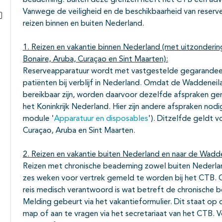
beademing. Buiten deze grenzen heeft het CTB een advi
Vanwege de veiligheid en de beschikbaarheid van reserv
reizen binnen en buiten Nederland.
Subpagina's open- en dichtklappen
1. Reizen en vakantie binnen Nederland (met uitzonderin
Bonaire, Aruba, Curaçao en Sint Maarten)
:
Reserveapparatuur wordt met vastgestelde gegarandeerd
patiënten bij verblijf in Nederland. Omdat de Waddeneil
bereikbaar zijn, worden daarvoor dezelfde afspraken gem
het Koninkrijk Nederland. Hier zijn andere afspraken nod
module '
Apparatuur en disposables
'). Ditzelfde geldt v
Curaçao, Aruba en Sint Maarten.
2. Reizen en vakantie buiten Nederland en naar de Wadd
Reizen met chronische beademing zowel buiten Nederlan
zes weken voor vertrek gemeld te worden bij het CTB. O
reis medisch verantwoord is wat betreft de chronische 
Melding gebeurt via het vakantieformulier. Dit staat op 
map of aan te vragen via het secretariaat van het CTB. Vo