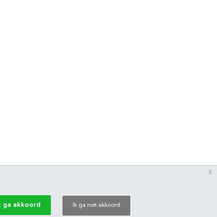
x
k ga akkoord
Ik ga niet akkoord