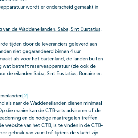
serende rol.
eapparatuur wordt er onderscheid gemaakt in
g van de Waddeneilanden, Saba, Sint Eustatius,
e tijden door de leveranciers geleverd aan
anden niet gegarandeerd binnen 4 uur
aakt als voor het buitenland, de landen buiten
ig wat betreft reserveapparatuur (zie ook de
oor de eilanden Saba, Sint Eustatius, Bonaire en
eneilanden
[2]
d als naar de Waddeneilanden dienen minimaal
p die manier kan de CTB-arts adviseren of de
beademing en de nodige maatregelen treffen.
de website van het CTB, is te vinden in de CTB-
or gebruik van zuurstof tijdens de vlucht zijn