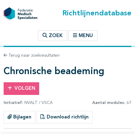
Richtlijnendatabase
t inhoudsopgave
ZOEK
MENU
n binnen deze richtlijn
Terug naar zoekresultaten
les openklappen
Chronische beademing
VOLGEN
Initiatief:
NVALT / VSCA
Aantal modules:
67
pagina's open- en dichtklappen
Bijlagen
Download richtlijn
pagina's open- en dichtklappen
pagina's open- en dichtklappen