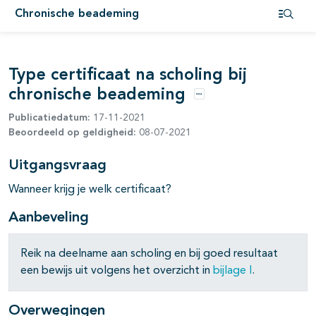
Chronische beademing
pagina's open- en dichtklappen
Open i
pagina's open- en dichtklappen
Type certificaat na scholing bij
chronische beademing
pagina's open- en dichtklappen
Opties
Publicatiedatum:
17-11-2021
pagina's open- en dichtklappen
Beoordeeld op geldigheid:
08-07-2021
Uitgangsvraag
Wanneer krijg je welk certificaat?
Aanbeveling
Reik na deelname aan scholing en bij goed resultaat
een bewijs uit volgens het overzicht in
bijlage I
.
pagina's open- en dichtklappen
Overwegingen