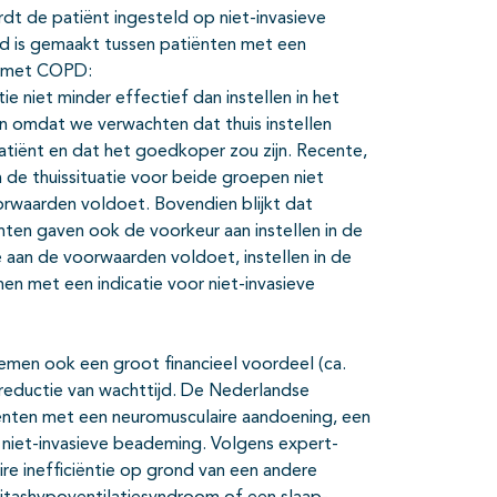
t de patiënt ingesteld op niet-invasieve
id is gemaakt tussen patiënten met een
n met COPD:
ie niet minder effectief dan instellen in het
zen omdat we verwachten dat thuis instellen
patiënt en dat het goedkoper zou zijn. Recente,
n de thuissituatie voor beide groepen niet
voorwaarden voldoet. Bovendien blijkt dat
iënten gaven ook de voorkeur aan instellen in de
ie aan de voorwaarden voldoet, instellen in de
nen met een indicatie voor niet-invasieve
emen ook een groot financieel voordeel (ca.
reductie van wachttijd. De Nederlandse
ënten met een neuromusculaire aandoening, een
niet-invasieve beademing. Volgens expert-
ire inefficiëntie op grond van een andere