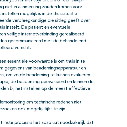
itashypoventilatiesyndroom of een slaap-
ing niet in aanmerking zouden komen voor
instellen mogelijk is in de thuissituatie.
iseerde verpleegkundige die uitleg geeft over
s instelt. De patiënt en eventuele
n veilige internetverbinding gerealiseerd
orden gecommuniceerd met de behandelend
leerd verricht.
en essentiële voorwaarde is om thuis in te
t om gegevens van beademingsapparatuur en
len, om zo de beademing te kunnen evalueren.
apie, de beademing geëvalueerd en kunnen de
rden bij het instellen op de meest effectieve
elemonitoring om technische redenen niet
ezoeken ook mogelijk lijkt te zijn.
t instelproces is het absoluut noodzakelijk dat