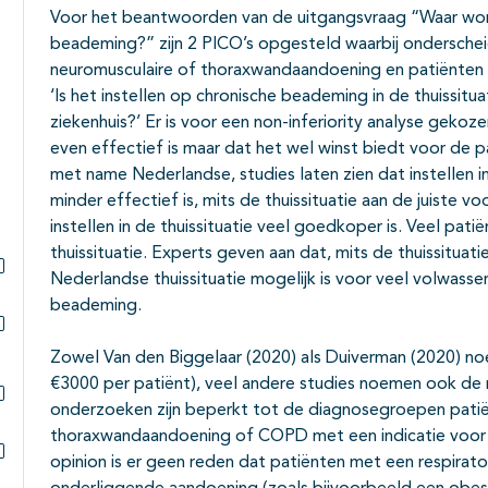
Voor het beantwoorden van de uitgangsvraag “Waar word
beademing?” zijn 2 PICO’s opgesteld waarbij ondersche
neuromusculaire of thoraxwandaandoening en patiënte
‘Is het instellen op chronische beademing in de thuissituat
ziekenhuis?’ Er is voor een non-inferiority analyse geko
even effectief is maar dat het wel winst biedt voor de 
met name Nederlandse, studies laten zien dat instellen i
minder effectief is, mits de thuissituatie aan de juiste 
instellen in de thuissituatie veel goedkoper is. Veel pat
thuissituatie. Experts geven aan dat, mits de thuissituat
Nederlandse thuissituatie mogelijk is voor veel volwasse
Subpagina's open- en dichtklappen
beademing.
Subpagina's open- en dichtklappen
Zowel Van den Biggelaar (2020) als Duiverman (2020) no
€3000 per patiënt), veel andere studies noemen ook de 
onderzoeken zijn beperkt tot de diagnosegroepen pati
Subpagina's open- en dichtklappen
thoraxwandaandoening of COPD met een indicatie voor 
opinion is er geen reden dat patiënten met een respirato
Subpagina's open- en dichtklappen