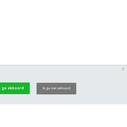
x
k ga akkoord
Ik ga niet akkoord