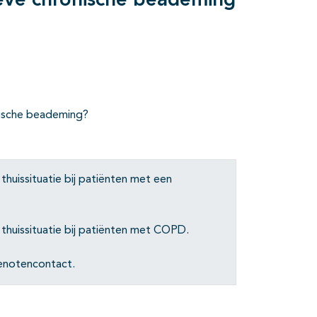
sieve chronische beademing
nische beademing?
huissituatie bij patiënten met een
thuissituatie bij patiënten met COPD.
genotencontact.