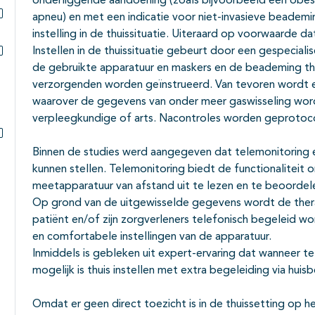
onderliggende aandoening (zoals bijvoorbeeld een obes
apneu) en met een indicatie voor niet-invasieve beadem
Subpagina's open- en dichtklappen
instelling in de thuissituatie. Uiteraard op voorwaarde dat 
Instellen in de thuissituatie gebeurt door een gespecial
de gebruikte apparatuur en maskers en de beademing thui
Subpagina's open- en dichtklappen
verzorgenden worden geïnstrueerd. Van tevoren wordt ee
waarover de gegevens van onder meer gaswisseling w
verpleegkundige of arts. Nacontroles worden geprotocol
Subpagina's open- en dichtklappen
Binnen de studies werd aangegeven dat telemonitoring e
kunnen stellen. Telemonitoring biedt de functionalitei
meetapparatuur van afstand uit te lezen en te beoorde
Op grond van de uitgewisselde gegevens wordt de ther
patiënt en/of zijn zorgverleners telefonisch begeleid wo
en comfortabele instellingen van de apparatuur.
Inmiddels is gebleken uit expert-ervaring dat wanneer t
mogelijk is thuis instellen met extra begeleiding via huisb
Omdat er geen direct toezicht is in de thuissetting op he