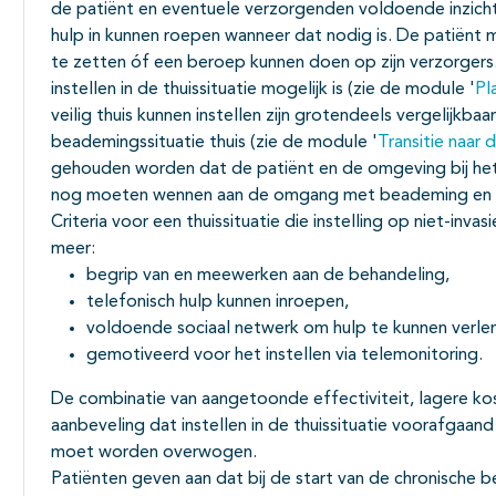
de patiënt en eventuele verzorgenden voldoende inzich
hulp in kunnen roepen wanneer dat nodig is. De patiënt mo
te zetten óf een beroep kunnen doen op zijn verzorgers
instellen in de thuissituatie mogelijk is (zie de module '
Pl
veilig thuis kunnen instellen zijn grotendeels vergelijkbaa
beademingssituatie thuis (zie de module '
Transitie naar d
gehouden worden dat de patiënt en de omgeving bij het 
nog moeten wennen aan de omgang met beademing en 
Criteria voor een thuissituatie die instelling op niet-in
meer:
begrip van en meewerken aan de behandeling,
telefonisch hulp kunnen inroepen,
voldoende sociaal netwerk om hulp te kunnen ver
gemotiveerd voor het instellen via telemonitoring.
De combinatie van aangetoonde effectiviteit, lagere ko
aanbeveling dat instellen in de thuissituatie voorafgaand
moet worden overwogen.
Patiënten geven aan dat bij de start van de chronische