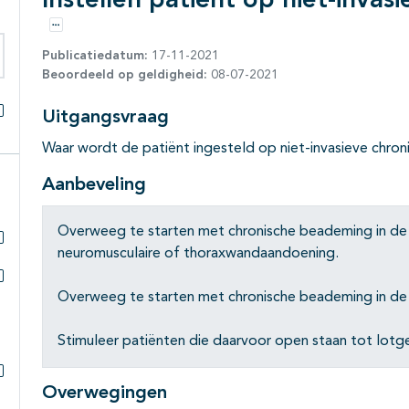
Instellen patiënt op niet-inva
Opties
Publicatiedatum:
17-11-2021
Beoordeeld op geldigheid:
08-07-2021
eken binnen deze richtlijn
Uitgangsvraag
Alles openklappen
Waar wordt de patiënt ingesteld op niet-invasieve chro
Aanbeveling
Overweeg te starten met chronische beademing in de t
neuromusculaire of thoraxwandaandoening.
Subpagina's open- en dichtklappen
Overweeg te starten met chronische beademing in de 
Subpagina's open- en dichtklappen
Stimuleer patiënten die daarvoor open staan tot lot
Overwegingen
Subpagina's open- en dichtklappen