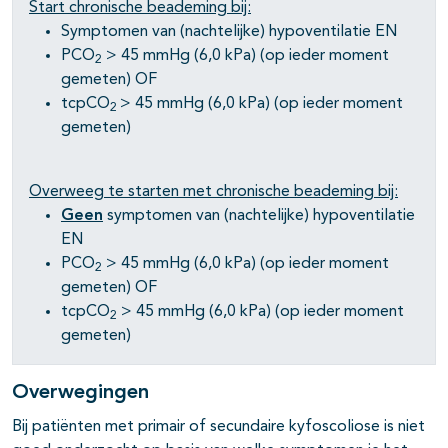
Start chronische beademing bij:
Symptomen van (nachtelijke) hypoventilatie EN
PCO
> 45 mmHg (6,0 kPa) (op ieder moment
2
gemeten) OF
tcpCO
> 45 mmHg (6,0 kPa) (op ieder moment
2
gemeten)
pagina's open- en dichtklappen
Overweeg te starten met chronische beademing bij:
pagina's open- en dichtklappen
Geen
symptomen van (nachtelijke) hypoventilatie
EN
pagina's open- en dichtklappen
PCO
> 45 mmHg (6,0 kPa) (op ieder moment
2
gemeten) OF
pagina's open- en dichtklappen
tcpCO
> 45 mmHg (6,0 kPa) (op ieder moment
2
gemeten)
pagina's open- en dichtklappen
pagina's open- en dichtklappen
Overwegingen
Bij patiënten met primair of secundaire kyfoscoliose is niet