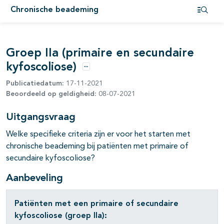
pagina's open- en dichtklappen
Chronische beademing
Open i
Groep IIa (primaire en secundaire
kyfoscoliose)
Opties
Publicatiedatum:
17-11-2021
Beoordeeld op geldigheid:
08-07-2021
Uitgangsvraag
Welke specifieke criteria zijn er voor het starten met
chronische beademing bij patiënten met primaire of
secundaire kyfoscoliose?
Aanbeveling
Patiënten met een primaire of secundaire
kyfoscoliose (groep IIa):