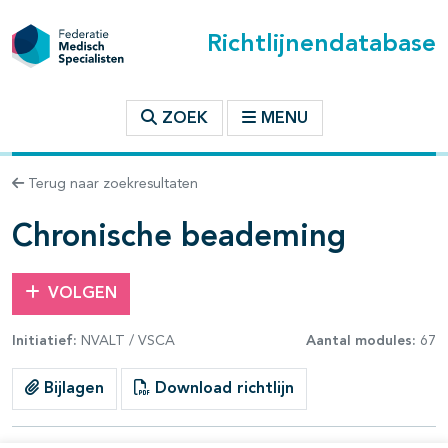
Richtlijnendatabase
t inhoudsopgave
ZOEK
MENU
n binnen deze richtlijn
Terug naar zoekresultaten
les openklappen
Chronische beademing
VOLGEN
Initiatief:
NVALT / VSCA
Aantal modules:
67
pagina's open- en dichtklappen
Bijlagen
Download richtlijn
pagina's open- en dichtklappen