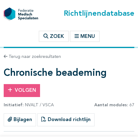
Richtlijnendatabase
t inhoudsopgave
ZOEK
MENU
n binnen deze richtlijn
Terug naar zoekresultaten
les openklappen
Chronische beademing
VOLGEN
Initiatief:
NVALT / VSCA
Aantal modules:
67
pagina's open- en dichtklappen
Bijlagen
Download richtlijn
pagina's open- en dichtklappen
pagina's open- en dichtklappen