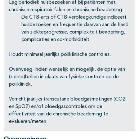
Leg periodiek huisbezoeken af bij patiënten met
chronisch respiratoir falen en chronische beademing.
pagina's open- en dichtklappen
De CTB-arts of CTB-verpleegkundige indiceert
huisbezoeken en frequentie daarvan aan de hand
pagina's open- en dichtklappen
van ziekteprogressie, complexiteit beademing,
complicaties en co-morbiditeit.
pagina's open- en dichtklappen
Houdt minimaal jaarlijks poliklinische controles.
pagina's open- en dichtklappen
Overweeg, indien wenselijk en mogelijk, de optie van
(beeld)bellen in plaats van fysieke controle op de
polikliniek.
pagina's open- en dichtklappen
Verricht jaarlijks transcutane bloedgasmetingen (CO2
en SpO2) en/of bloedgascontroles om de
effectiviteit van de chronische beademing te
evalueren/meten.