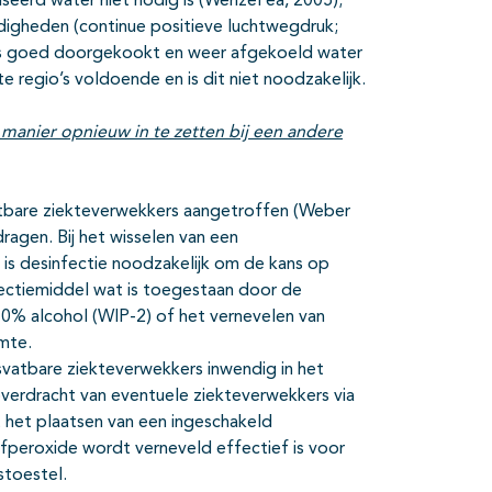
liseerd water niet nodig is (Wenzel ea, 2005);
igheden (continue positieve luchtwegdruk;
ns goed doorgekookt en weer afgekoeld water
e regio’s voldoende en is dit niet noodzakelijk.
manier opnieuw in te zetten bij een andere
atbare ziekteverwekkers aangetroffen (Weber
dragen. Bij het wisselen van een
is desinfectie noodzakelijk om de kans op
fectiemiddel wat is toegestaan door de
70% alcohol (WIP-2) of het vernevelen van
imte.
svatbare ziekteverwekkers inwendig in het
verdracht van eventuele ziekteverwekkers via
t het plaatsen van een ingeschakeld
fperoxide wordt verneveld effectief is voor
stoestel.