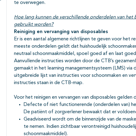
te overwegen.
Subpagina's open- en dichtklappen
Hoe lang kunnen de verschillende onderdelen van het b
gebruikt worden?
Reiniging en vervanging van disposables
Er is een aantal algemene richtlijnen te geven voor het 
meeste onderdelen geldt dat huishoudelijk schoonmaken 
neutraal schoonmaakmiddel, spoel goed af en laat goe
Aanvullende instructies worden door de CTB’s gezamen
gemaakt in het learning managementsysteem (LMS) via 
uitgebreide lijst van instructies voor schoonmaken en ve
instructies staan in de CTB-map.
Voor het reinigen en vervangen van disposables gelden d
Defecte of niet functionerende (onderdelen van) h
De patiënt of zorgverlener bewaakt dat er voldoen
Geadviseerd wordt om de binnenzijde van de maske
te nemen. Indien zichtbaar verontreinigd huishoudeli
schoonmaakmiddel).