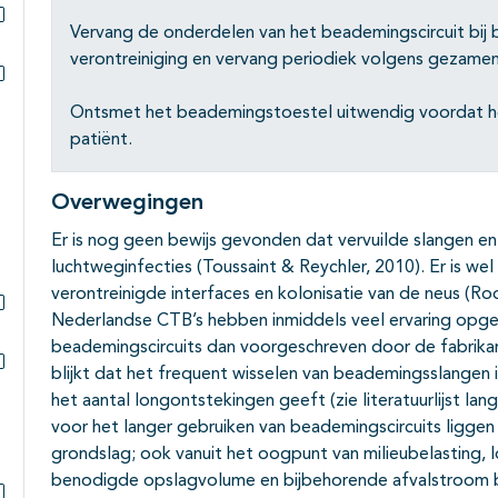
Vervang de onderdelen van het beademingscircuit bij be
Subpagina's open- en dichtklappen
verontreiniging en vervang periodiek volgens gezamenl
Subpagina's open- en dichtklappen
Ontsmet het beademingstoestel uitwendig voordat he
patiënt.
Overwegingen
Er is nog geen bewijs gevonden dat vervuilde slangen en
luchtweginfecties (Toussaint & Reychler, 2010). Er is wel
verontreinigde interfaces en kolonisatie van de neus (
Nederlandse CTB’s hebben inmiddels veel ervaring opge
Subpagina's open- en dichtklappen
beademingscircuits dan voorgeschreven door de fabrikant
blijkt dat het frequent wisselen van beademingsslangen 
Subpagina's open- en dichtklappen
het aantal longontstekingen geeft (zie literatuurlijst l
voor het langer gebruiken van beademingscircuits ligge
grondslag; ook vanuit het oogpunt van milieubelasting, 
benodigde opslagvolume en bijbehorende afvalstroom bij 