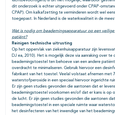
luchtbevochtigers) is dit niet mogelijk, waardoor gesteri
dit onderzoek is echter uitgevoerd onder CPAP-omstand
CPAP). Om kalkafzetting te verminderen wordt wel ee
toegepast. In Nederland is de waterkwaliteit in de meest
Wat is nodig om beademingsapparatuur op een veilige 
patiënt?
Reinigen technische uitrusting
Op het oppervlak van ziekenhuisapparatuur zijn levensv
DJ ea, 2010). Het is mogelijk deze via aanraking over te 
beademingstoestel ten behoeve van een andere patiënt 
overdracht te minimaliseren. Gebruik hiervoor een desin
fabrikant van het toestel. Veelal volstaat afnemen met 
waterstofperoxide in een speciaal hiervoor ingerichte ru
Er zijn geen studies gevonden die aantonen dat er leven
beademingstoestel voorkomen en/of dat er kans is op o
de lucht. Er zijn geen studies gevonden die aantonen da
beademingstoestel in een speciale ruimte waar watersto
het desinfecteren van het inwendige van het beademing