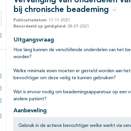
Vervanging van onderdelen van
bij chronische beademing
Opties
Publicatiedatum:
17-11-2021
eken binnen deze richtlijn
Beoordeeld op geldigheid:
08-07-2021
Uitgangsvraag
Alles openklappen
Hoe lang kunnen de verschillende onderdelen van het bea
worden?
Welke minimale eisen moeten er gesteld worden aan het 
bevochtiger om deze veilig te kunnen gebruiken?
Subpagina's open- en dichtklappen
Wat is ervoor nodig om beademingsapparatuur op een vei
Subpagina's open- en dichtklappen
andere patiënt?
Subpagina's open- en dichtklappen
Aanbeveling
Subpagina's open- en dichtklappen
Gebruik in de actieve bevochtiger welke werkt via ve