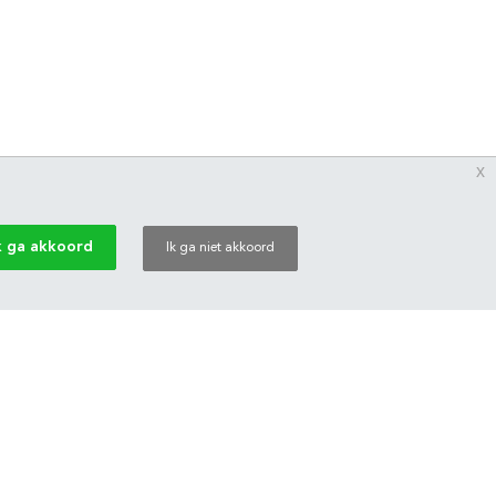
x
k ga akkoord
Ik ga niet akkoord