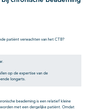
bij chronische beademing
mde patiënt verwachten van het CTB?
r.
llen op de expertise van de
oende longarts.
hronische beademing is een relatief kleine
d worden met een dergelijke patiënt. Omdat