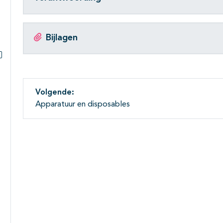
Subpagina's open- en dichtklappen
Bijlagen
Subpagina's open- en dichtklappen
Volgende:
Apparatuur en disposables