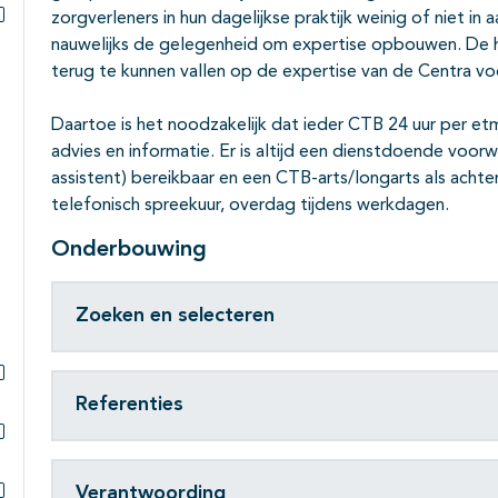
zorgverleners in hun dagelijkse praktijk weinig of niet i
Subpagina's open- en dichtklappen
nauwelijks de gelegenheid om expertise opbouwen. De h
terug te kunnen vallen op de expertise van de Centra v
Daartoe is het noodzakelijk dat ieder CTB 24 uur per et
advies en informatie. Er is altijd een dienstdoende voo
assistent) bereikbaar en een CTB-arts/longarts als acht
telefonisch spreekuur, overdag tijdens werkdagen.
Onderbouwing
Zoeken en selecteren
Subpagina's open- en dichtklappen
Referenties
Subpagina's open- en dichtklappen
Verantwoording