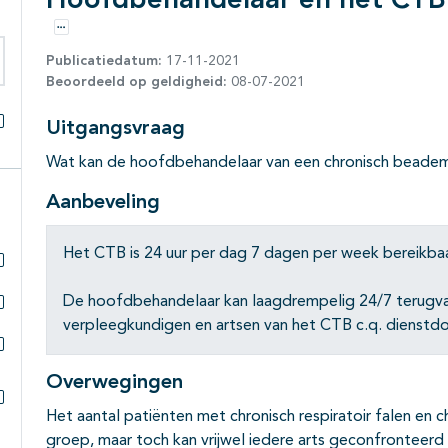
Hoofdbehandelaar en het CTB 
Opties
Publicatiedatum:
17-11-2021
Beoordeeld op geldigheid:
08-07-2021
eken binnen deze richtlijn
Uitgangsvraag
Alles openklappen
Wat kan de hoofdbehandelaar van een chronisch beade
Aanbeveling
Het CTB is 24 uur per dag 7 dagen per week bereikbaa
Subpagina's open- en dichtklappen
De hoofdbehandelaar kan laagdrempelig 24/7 terugva
verpleegkundigen en artsen van het CTB c.q. dienstd
Subpagina's open- en dichtklappen
Subpagina's open- en dichtklappen
Overwegingen
Het aantal patiënten met chronisch respiratoir falen en c
Subpagina's open- en dichtklappen
groep, maar toch kan vrijwel iedere arts geconfronteer