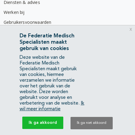
Diensten & advies
Werken bij
Gebruikersvoorwaarden
x
Privacyverklaring
De Federatie Medisch
Specialisten maakt
Contact
gebruik van cookies
Mercatorlaan 1200
Deze website van de
3528 BL Utrecht
Federatie Medisch
Specialisten maakt gebruik
van cookies, hiermee
(088) 505 34 34
verzamelen we informatie
info@richtlijnendatabase.nl
over het gebruik van de
website. Deze worden
gebruikt voor analyse en
YouTube
LinkedIn
verbetering van de website.
Ik
wil meer informatie
KvK Federatie Medisch Specialisten:
40483480
Ik ga akkoord
Ik ga niet akkoord
Privacyverklaring