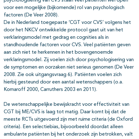
psychologisering van CVS staan veel patiënten wel open
voor een mogelijke (bijkomende) rol van psychologisch
factoren (De Veer 2008).
De in Nederland toegepaste ‘CGT voor CVS’ volgens het
door het NKCV ontwikkelde protocol gaat uit van het
verklaringsmodel met gedrag en cognities als in
standhoudende factoren voor CVS. Veel patiënten geven
aan zich niet te herkennen in het bovengenoemde
verklaringsmodel. Zij voelen zich door psychologisering van
de symptomen en oorzaken niet serieus genomen (De Veer
2008. Zie ook uitgangsvraag 6). Patiënten voelen zich
hierbij gesteund door een aantal wetenschappers (o.a.
Komaroff 2000, Carruthers 2003 en 2011).
De wetenschappelijke bewijskracht voor effectiviteit van
CGT bij ME/CVS is laag tot matig. Daar komt bij dat de
meeste RCTs uitgevoerd zijn met ruime criteria (de Oxford
criteria). Een selectiebias, bijvoorbeeld doordat alleen
ambulante patiënten bij het onderzoek zijn betrokken, valt