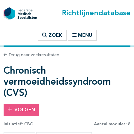
Richtlijnendatabase
t inhoudsopgave
ZOEK
MENU
n binnen deze richtlijn
Terug naar zoekresultaten
Chronisch
vermoeidheidssyndroom
(CVS)
VOLGEN
Initiatief:
CBO
Aantal modules:
8