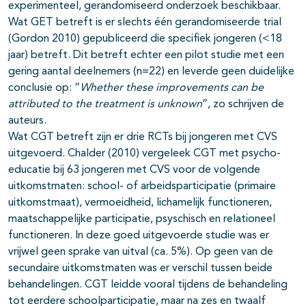
experimenteel, gerandomiseerd onderzoek beschikbaar.
Wat GET betreft is er slechts één gerandomiseerde trial
(Gordon 2010) gepubliceerd die specifiek jongeren (<18
jaar) betreft. Dit betreft echter een pilot studie met een
gering aantal deelnemers (n=22) en leverde geen duidelijke
conclusie op: “
Whether these improvements can be
attributed to the treatment is unknown
”, zo schrijven de
auteurs.
Wat CGT betreft zijn er drie RCTs bij jongeren met CVS
uitgevoerd. Chalder (2010) vergeleek CGT met psycho-
educatie bij 63 jongeren met CVS voor de volgende
uitkomstmaten: school- of arbeidsparticipatie (primaire
uitkomstmaat), vermoeidheid, lichamelijk functioneren,
maatschappelijke participatie, psyschisch en relationeel
functioneren. In deze goed uitgevoerde studie was er
vrijwel geen sprake van uitval (ca. 5%). Op geen van de
secundaire uitkomstmaten was er verschil tussen beide
behandelingen. CGT leidde vooral tijdens de behandeling
tot eerdere schoolparticipatie, maar na zes en twaalf