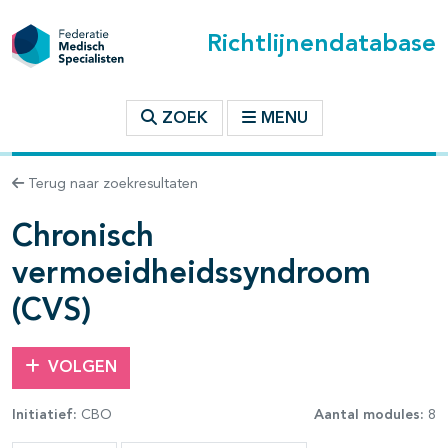
Richtlijnendatabase
t inhoudsopgave
ZOEK
MENU
n binnen deze richtlijn
Terug naar zoekresultaten
Chronisch
vermoeidheidssyndroom
(CVS)
VOLGEN
Initiatief:
CBO
Aantal modules:
8