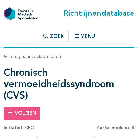
Richtlijnendatabase
t inhoudsopgave
ZOEK
MENU
n binnen deze richtlijn
Terug naar zoekresultaten
Chronisch
vermoeidheidssyndroom
(CVS)
VOLGEN
Initiatief:
CBO
Aantal modules:
8