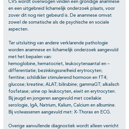
CVS wordt overwogen vinden een grondige anamnese
en een uitgebreid lichamelijk onderzoek plaats, voor
zover dit nog niet gebeurd is. De anamnese omvat
zowel de somatische als de psychische en sociale
aspecten.
Ter uitsluiting van andere verklarende pathologie
worden anamnese en lichamelijk onderzoek aangevuld
met het bepalen van:
hemoglobine, hematocriet, leukocytenaantal en –
differentiatie; bezinkingssnelheid erytrocyten;
ferritine; schildklier stimulerend hormoon en fT4;
glucose; kreatine; ALAT; bilirubine; gammaGT; alkalisch
fosfatase; urine op leukocyten, eiwit en erytrocyten.
Bij jeugd en jongeren aangevuld met coeliakie
serologie, IgA, Natrium, Kalium, Calcium en albumine.
Bij volwassenen aangevuld met: X-Thorax en ECG.
Overige aanvullende diagnostiek wordt alleen verricht