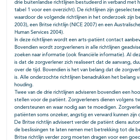
drie buitenlandse richtlijnen bestudeerd in verband met
tabel 1 voor een overzicht). De richtlijnen zijn geselect
waardoor de volgende richtlijnen in het onderzoek zijn be
2003), een Britse richtlijn (NICE 2007) en een Australisch
Human Services 2004).
In deze richtlijnen wordt een arts-patiënt contact aanbe
Bovendien wordt zorgverleners in alle richtlijnen geadvi
zoeken naar informatie (ook financiële informatie). Al de
is dat de zorgverlener zich realiseert dat de aanvang, d
over de tijd. Bovendien is het van belang dat de zorgverl
is. Alle onderzochte richtlijnen benadrukken het belang v
houding.
Twee van de drie richtlijnen adviseren bovendien een h
stellen voor de patiënt. Zorgverleners dienen volgens tw
ondersteunen en waar nodig aan te moedigen. Zorgverle
patiënten soms onzeker, angstig en verward kunnen zijn
De Britse richtlijn adviseert verder de patiënt diens au
de beslissingen te laten nemen met betrekking tot de b
Britse richtlijn verder zorg moeten dragen voor een goed