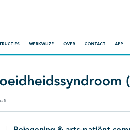
TRUCTIES
WERKWIJZE
OVER
CONTACT
APP
moeidheidssyndroom 
s:
8