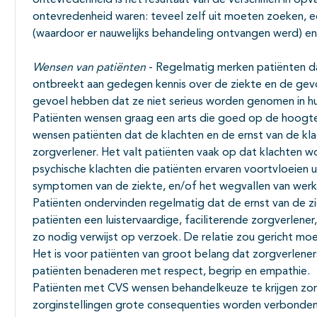
ontevredenheid is het resultaat van de verschillen in op
ontevredenheid waren: teveel zelf uit moeten zoeken, 
(waardoor er nauwelijks behandeling ontvangen werd) en 
Wensen van patiënten
- Regelmatig merken patiënten dat
ontbreekt aan gedegen kennis over de ziekte en de gevo
gevoel hebben dat ze niet serieus worden genomen in 
Patiënten wensen graag een arts die goed op de hoogte i
wensen patiënten dat de klachten en de ernst van de k
zorgverlener. Het valt patiënten vaak op dat klachten 
psychische klachten die patiënten ervaren voortvloeien u
symptomen van de ziekte, en/of het wegvallen van werk, 
Patiënten ondervinden regelmatig dat de ernst van de z
patiënten een luistervaardige, faciliterende zorgverlener
zo nodig verwijst op verzoek. De relatie zou gericht mo
Het is voor patiënten van groot belang dat zorgverlen
patiënten benaderen met respect, begrip en empathie.
Patiënten met CVS wensen behandelkeuze te krijgen zon
zorginstellingen grote consequenties worden verbonden aa