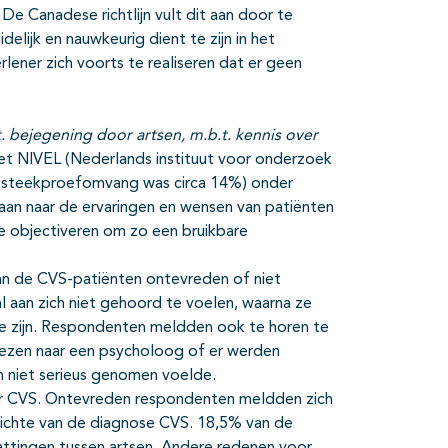
e Canadese richtlijn vult dit aan door te
elijk en nauwkeurig dient te zijn in het
rlener zich voorts te realiseren dat er geen
 bejegening door artsen, m.b.t. kennis over
et NIVEL (Nederlands instituut voor onderzoek
(steekproefomvang was circa 14%) onder
aan naar de ervaringen en wensen van patiënten
 objectiveren om zo een bruikbare
 van de CVS-patiënten ontevreden of niet
l aan zich niet gehoord te voelen, waarna ze
e zijn. Respondenten meldden ook te horen te
rwezen naar een psycholoog of er werden
h niet serieus genomen voelde.
er CVS. Ontevreden respondenten meldden zich
pzichte van de diagnose CVS. 18,5% van de