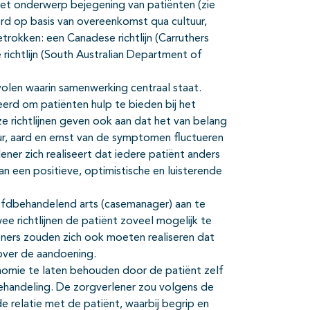
 het onderwerp bejegening van patiënten (zie
eerd op basis van overeenkomst qua cultuur,
trokken: een Canadese richtlijn (Carruthers
e richtlijn (South Australian Department of
volen waarin samenwerking centraal staat.
seerd om patiënten hulp te bieden bij het
ze richtlijnen geven ook aan dat het van belang
uur, aard en ernst van de symptomen fluctueren
ener zich realiseert dat iedere patiënt anders
an een positieve, optimistische en luisterende
oofdbehandelend arts (casemanager) aan te
ee richtlijnen de patiënt zoveel mogelijk te
ners zouden zich ook moeten realiseren dat
 over de aandoening.
tonomie te laten behouden door de patiënt zelf
ehandeling. De zorgverlener zou volgens de
e relatie met de patiënt, waarbij begrip en