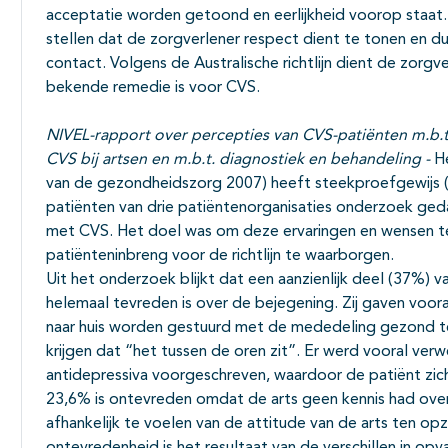
acceptatie worden getoond en eerlijkheid voorop staat. D
stellen dat de zorgverlener respect dient te tonen en duid
contact. Volgens de Australische richtlijn dient de zorgve
bekende remedie is voor CVS.
NIVEL-rapport over percepties van CVS-patiënten m.b.t.
CVS bij artsen en m.b.t. diagnostiek en behandeling -
H
van de gezondheidszorg 2007) heeft steekproefgewijs 
patiënten van drie patiëntenorganisaties onderzoek ged
met CVS. Het doel was om deze ervaringen en wensen te
patiënteninbreng voor de richtlijn te waarborgen.
Uit het onderzoek blijkt dat een aanzienlijk deel (37%)
helemaal tevreden is over de bejegening. Zij gaven voora
naar huis worden gestuurd met de mededeling gezond t
krijgen dat “het tussen de oren zit”. Er werd vooral ve
antidepressiva voorgeschreven, waardoor de patiënt zic
23,6% is ontevreden omdat de arts geen kennis had ov
afhankelijk te voelen van de attitude van de arts ten o