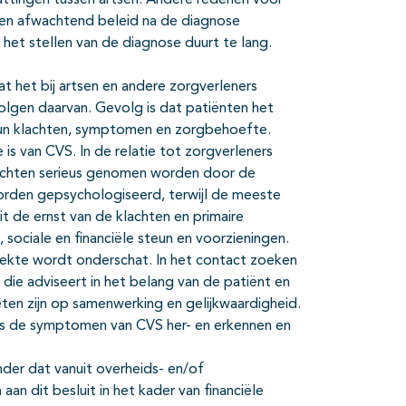
vattingen tussen artsen. Andere redenen voor
een afwachtend beleid na de diagnose
het stellen van de diagnose duurt te lang.
 het bij artsen en andere zorgverleners
lgen daarvan. Gevolg is dat patiënten het
hun klachten, symptomen en zorgbehoefte.
s van CVS. In de relatie tot zorgverleners
lachten serieus genomen worden door de
worden gepsychologiseerd, terwijl de meeste
it de ernst van de klachten en primaire
sociale en financiële steun en voorzieningen.
iekte wordt onderschat. In het contact zoeken
, die adviseert in het belang van de patiënt en
eten zijn op samenwerking en gelijkwaardigheid.
ers de symptomen van CVS her- en erkennen en
der dat vanuit overheids- en/of
n dit besluit in het kader van financiële