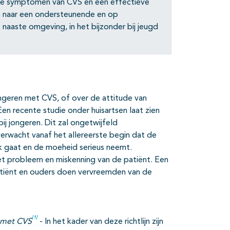
 de symptomen van CVS en een effectieve
en naar een ondersteunende en op
 naaste omgeving, in het bijzonder bij jeugd
ongeren met CVS, of over de attitude van
en recente studie onder huisartsen laat zien
ij jongeren. Dit zal ongetwijfeld
rwacht vanaf het allereerste begin dat de
ek gaat en de moeheid serieus neemt.
et probleem en miskenning van de patiënt. Een
patiënt en ouders doen vervreemden van de
[1]
n met CVS
- In het kader van deze richtlijn zijn