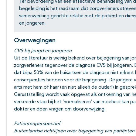
Ter bevordering van een effectieve behandeling van
begeleiding is het raadzaam dat zorgverleners strev
samenwerking gerichte relatie met de patiënt en diens
en jongeren.
Overwegingen
CVS bij jeugd en jongeren
Uit de literatuur is weinig bekend over bejegening van j
zorgverleners tegenover de diagnose CVS bij jongeren. E
dat bijna 50% van de huisartsen de diagnose niet erkent b
consequenties hebben voor de bejegening. De jongere ve
arts met hem of haar (en niet alleen de ouder!) in gespr
Geruststelling wordt vaak opgevat als ontkenning van h
verkeerde stap bij het ‘normaliseren’ van moeheid kan 
dokter en doen vragen om doorverwijzing.
Patiëntenperspectief
Buitenlandse richtlijnen over bejegening van patiënte