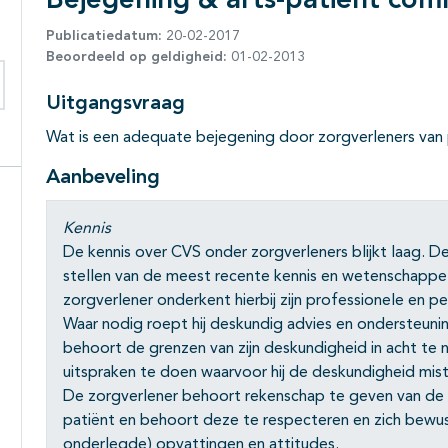
Bejegening & arts-patiënt com
Publicatiedatum:
20-02-2017
Beoordeeld op geldigheid:
01-02-2013
Uitgangsvraag
eken binnen deze richtlijn
Wat is een adequate bejegening door zorgverleners van
Aanbeveling
Kennis
De kennis over CVS onder zorgverleners blijkt laag. D
stellen van de meest recente kennis en wetenschappe
zorgverlener onderkent hierbij zijn professionele en p
Waar nodig roept hij deskundig advies en ondersteuning 
behoort de grenzen van zijn deskundigheid in acht te 
uitspraken te doen waarvoor hij de deskundigheid mist
De zorgverlener behoort rekenschap te geven van de ke
patiënt en behoort deze te respecteren en zich bewust
onderlegde) opvattingen en attitudes.