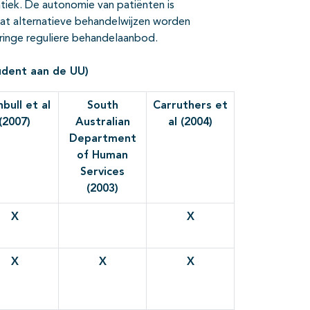
tiek. De autonomie van patiënten is
at alternatieve behandelwijzen worden
ringe reguliere behandelaanbod.
tudent aan de UU)
bull et al
South
Carruthers et
(2007)
Australian
al (2004)
Department
of Human
Services
(2003)
X
X
X
X
X