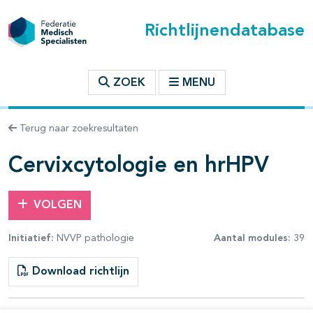
Richtlijnendatabase
t inhoudsopgave
ZOEK
MENU
n binnen deze richtlijn
Terug naar zoekresultaten
les openklappen
Cervixcytologie en hrHPV
VOLGEN
Initiatief:
NVVP pathologie
Aantal modules:
39
pagina's open- en dichtklappen
Download richtlijn
pagina's open- en dichtklappen