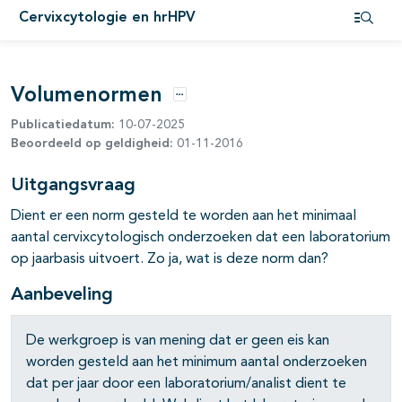
Cervixcytologie en hrHPV
pagina's open- en dichtklappen
Open i
pagina's open- en dichtklappen
Volumenormen
Opties
Publicatiedatum:
10-07-2025
Beoordeeld op geldigheid:
01-11-2016
Uitgangsvraag
Dient er een norm gesteld te worden aan het minimaal
pagina's open- en dichtklappen
aantal cervixcytologisch onderzoeken dat een laboratorium
op jaarbasis uitvoert. Zo ja, wat is deze norm dan?
Aanbeveling
De werkgroep is van mening dat er geen eis kan
worden gesteld aan het minimum aantal onderzoeken
dat per jaar door een laboratorium/analist dient te