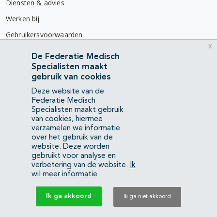
Diensten & advies
Werken bij
Gebruikersvoorwaarden
x
Privacyverklaring
De Federatie Medisch
Specialisten maakt
Contact
gebruik van cookies
Mercatorlaan 1200
Deze website van de
3528 BL Utrecht
Federatie Medisch
Specialisten maakt gebruik
van cookies, hiermee
(088) 505 34 34
verzamelen we informatie
info@richtlijnendatabase.nl
over het gebruik van de
website. Deze worden
gebruikt voor analyse en
YouTube
LinkedIn
verbetering van de website.
Ik
wil meer informatie
KvK Federatie Medisch Specialisten:
40483480
Ik ga akkoord
Ik ga niet akkoord
Privacyverklaring