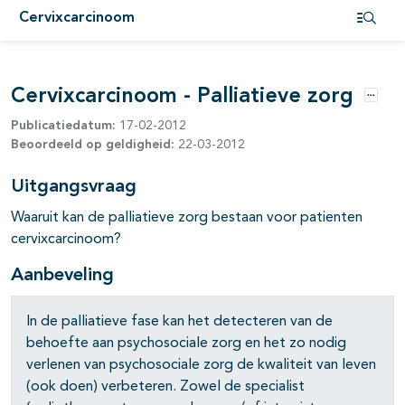
Cervixcarcinoom
pagina's open- en dichtklappen
Open i
pagina's open- en dichtklappen
Cervixcarcinoom - Palliatieve zorg
pagina's open- en dichtklappen
Opties
Publicatiedatum:
17-02-2012
pagina's open- en dichtklappen
Beoordeeld op geldigheid:
22-03-2012
pagina's open- en dichtklappen
Uitgangsvraag
pagina's open- en dichtklappen
Waaruit kan de palliatieve zorg bestaan voor patienten
cervixcarcinoom?
Aanbeveling
In de palliatieve fase kan het detecteren van de
behoefte aan psychosociale zorg en het zo nodig
verlenen van psychosociale zorg de kwaliteit van leven
(ook doen) verbeteren. Zowel de specialist