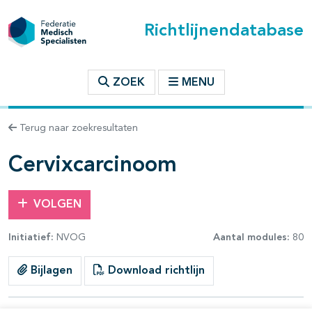
Richtlijnendatabase
t inhoudsopgave
ZOEK
MENU
n binnen deze richtlijn
Terug naar zoekresultaten
les openklappen
Cervixcarcinoom
VOLGEN
Initiatief:
NVOG
Aantal modules:
80
pagina's open- en dichtklappen
Bijlagen
Download richtlijn
pagina's open- en dichtklappen