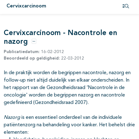
Cervixcarcinoom
pagina's open- en dichtklappen
Open i
pagina's open- en dichtklappen
Cervixcarcinoom - Nacontrole en
pagina's open- en dichtklappen
nazorg
Opties
pagina's open- en dichtklappen
Publicatiedatum:
16-02-2012
Beoordeeld op geldigheid:
22-03-2012
pagina's open- en dichtklappen
In de praktijk worden de begrippen nacontrole, nazorg en
follow-up niet altijd duidelijk van elkaar onderscheiden. In
het rapport van de Gezondheidsraad ‘Nacontrole in de
oncologie' worden de begrippen nazorg en nacontrole
gedefinieerd (Gezondheidsraad 2007).
pagina's open- en dichtklappen
Nazorg
is een essentieel onderdeel van de individuele
pagina's open- en dichtklappen
patiëntenzorg na behandeling voor kanker. Het behelst drie
elementen:
pagina's open- en dichtklappen