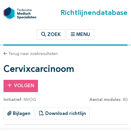
Richtlijnendatabase
t inhoudsopgave
ZOEK
MENU
n binnen deze richtlijn
Terug naar zoekresultaten
les openklappen
Cervixcarcinoom
VOLGEN
Initiatief:
NVOG
Aantal modules:
80
pagina's open- en dichtklappen
Bijlagen
Download richtlijn
pagina's open- en dichtklappen