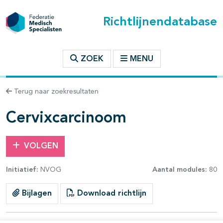
Richtlijnendatabase
t inhoudsopgave
ZOEK
MENU
n binnen deze richtlijn
Terug naar zoekresultaten
les openklappen
Cervixcarcinoom
VOLGEN
Initiatief:
NVOG
Aantal modules:
80
pagina's open- en dichtklappen
Bijlagen
Download richtlijn
pagina's open- en dichtklappen