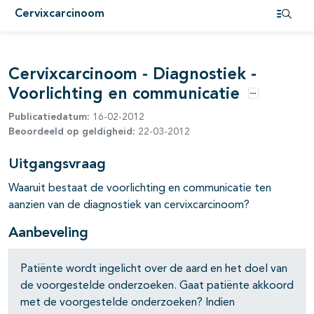
Cervixcarcinoom
pagina's open- en dichtklappen
Open i
Cervixcarcinoom - Diagnostiek -
Voorlichting en communicatie
Opties
Publicatiedatum:
16-02-2012
pagina's open- en dichtklappen
Beoordeeld op geldigheid:
22-03-2012
pagina's open- en dichtklappen
Uitgangsvraag
Waaruit bestaat de voorlichting en communicatie ten
aanzien van de diagnostiek van cervixcarcinoom?
Aanbeveling
Patiënte wordt ingelicht over de aard en het doel van
de voorgestelde onderzoeken. Gaat patiënte akkoord
met de voorgestelde onderzoeken? Indien