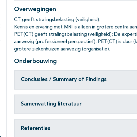
Overwegingen
CT geeft stralingsbelasting (veiligheid).
Kennis en ervaring met MRI is alleen in grotere centra aa
Subpagina's open- en dichtklappen
PET(CT) geeft stralingsbelasting (veiligheid); De expert
aanwezig (professioneel perspectief); PET(CT) is duur (ko
Subpagina's open- en dichtklappen
grotere ziekenhuizen aanwezig (organisatie).
Onderbouwing
Conclusies / Summary of Findings
Samenvatting literatuur
Referenties