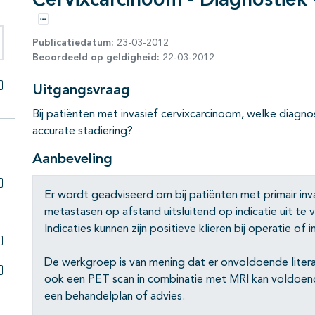
Cervixcarcinoom - Diagnostiek
Opties
Publicatiedatum:
23-03-2012
Beoordeeld op geldigheid:
22-03-2012
eken binnen deze richtlijn
Uitgangsvraag
Alles openklappen
Bij patiënten met invasief cervixcarcinoom, welke diagno
accurate stadiering?
Aanbeveling
Er wordt geadviseerd om bij patiënten met primair in
Subpagina's open- en dichtklappen
metastasen op afstand uitsluitend op indicatie uit t
Indicaties kunnen zijn positieve klieren bij operatie of 
Subpagina's open- en dichtklappen
De werkgroep is van mening dat er onvoldoende litera
ook een PET scan in combinatie met MRI kan voldoend
Subpagina's open- en dichtklappen
een behandelplan of advies.