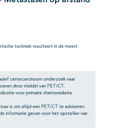
 - Metastasen op afstand
stische techniek resulteert in de meest
vasief cervixcarcinoom onderzoek naar
e voeren door middel van PET/CT.
indicatie voor primaire chemoradiatie.
tuur is om altijd een PET/CT te adviseren;
e informatie geven voor het opstellen van