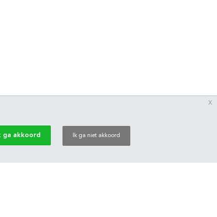
x
k ga akkoord
Ik ga niet akkoord