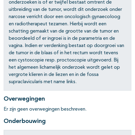
onderzoeken is of er twijfel bestaat omtrent de
uitbreiding van de tumor, wordt dit onderzoek onder
narcose verricht door een oncologisch gynaecoloog
pagina's open- en dichtklappen
en radiotherapeut tezamen. Hierbij wordt een
schatting gemaakt van de grootte van de tumor en
pagina's open- en dichtklappen
beoordeeld of er ingroei is in de parametria en de
vagina. Indien er verdenking bestaat op doorgroei van
pagina's open- en dichtklappen
de tumor in de blaas of in het rectum wordt tevens
pagina's open- en dichtklappen
een cystoscopie resp. proctoscopie uitgevoerd. Bij
het algemeen lichamelijk onderzoek wordt gelet op
pagina's open- en dichtklappen
vergrote klieren in de liezen en in de fossa
supraclavicularis met name links.
Overwegingen
Er zijn geen overwegingen beschreven.
Onderbouwing