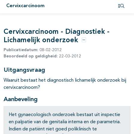
Cervixcarcinoom
pagina's open- en dichtklappen
Open i
Cervixcarcinoom - Diagnostiek -
Lichamelijk onderzoek
Opties
Publicatiedatum:
08-02-2012
pagina's open- en dichtklappen
Beoordeeld op geldigheid:
22-03-2012
pagina's open- en dichtklappen
Uitgangsvraag
Waaruit bestaat het diagnostisch lichamelijk onderzoek bij
cervixcarcinoom?
Aanbeveling
Het gynaecologisch onderzoek bestaat uit inspectie
en palpatie van de genitalia interna en de parametria.
Indien de patiënt niet goed poliklinisch te