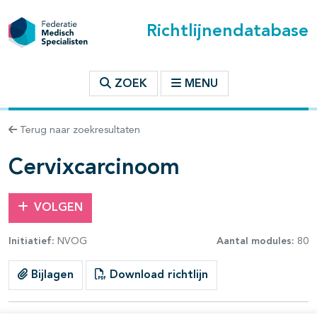
Richtlijnendatabase
t inhoudsopgave
ZOEK
MENU
n binnen deze richtlijn
Terug naar zoekresultaten
les openklappen
Cervixcarcinoom
VOLGEN
Initiatief:
NVOG
Aantal modules:
80
pagina's open- en dichtklappen
Bijlagen
Download richtlijn
pagina's open- en dichtklappen