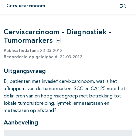
Cervixcarcinoom
pagina's open- en dichtklappen
Open i
Cervixcarcinoom - Diagnostiek -
Tumormarkers
Opties
Publicatiedatum:
23-03-2012
pagina's open- en dichtklappen
Beoordeeld op geldigheid:
22-03-2012
Uitgangsvraag
Bij patiënten met invasief cervixcarcinoom, wat is het
pagina's open- en dichtklappen
afkappunt van de tumormarkers SCC en CA125 voor het
definiëren van en hoog risicogroep met betrekking tot
lokale tumoruitbreiding, lymfekliermetastasen en
metastasen op afstand?
Aanbeveling