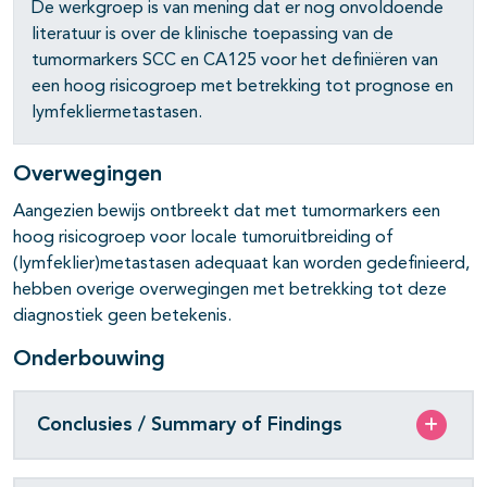
De werkgroep is van mening dat er nog onvoldoende
literatuur is over de klinische toepassing van de
tumormarkers SCC en CA125 voor het definiëren van
een hoog risicogroep met betrekking tot prognose en
lymfekliermetastasen.
pagina's open- en dichtklappen
Overwegingen
pagina's open- en dichtklappen
Aangezien bewijs ontbreekt dat met tumormarkers een
hoog risicogroep voor locale tumoruitbreiding of
pagina's open- en dichtklappen
(lymfeklier)metastasen adequaat kan worden gedefinieerd,
hebben overige overwegingen met betrekking tot deze
pagina's open- en dichtklappen
diagnostiek geen betekenis.
pagina's open- en dichtklappen
Onderbouwing
Conclusies / Summary of Findings