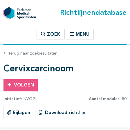
Richtlijnendatabase
t inhoudsopgave
ZOEK
MENU
n binnen deze richtlijn
Terug naar zoekresultaten
les openklappen
Cervixcarcinoom
VOLGEN
Initiatief:
NVOG
Aantal modules:
80
pagina's open- en dichtklappen
Bijlagen
Download richtlijn
pagina's open- en dichtklappen