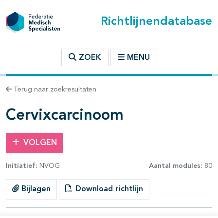
Richtlijnendatabase
t inhoudsopgave
ZOEK
MENU
n binnen deze richtlijn
Terug naar zoekresultaten
les openklappen
Cervixcarcinoom
VOLGEN
Initiatief:
NVOG
Aantal modules:
80
pagina's open- en dichtklappen
Bijlagen
Download richtlijn
pagina's open- en dichtklappen