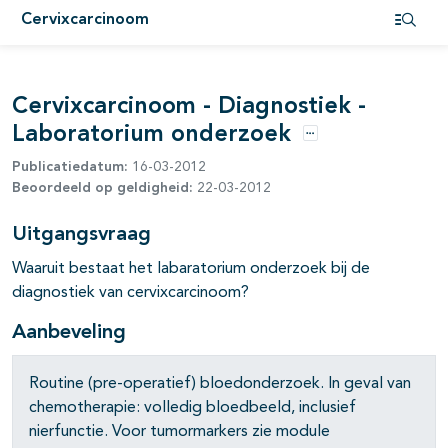
Cervixcarcinoom
pagina's open- en dichtklappen
Open i
Cervixcarcinoom - Diagnostiek -
Laboratorium onderzoek
Opties
Publicatiedatum:
16-03-2012
pagina's open- en dichtklappen
Beoordeeld op geldigheid:
22-03-2012
Uitgangsvraag
Waaruit bestaat het labaratorium onderzoek bij de
pagina's open- en dichtklappen
diagnostiek van cervixcarcinoom?
Aanbeveling
Routine (pre-operatief) bloedonderzoek. In geval van
chemotherapie: volledig bloedbeeld, inclusief
nierfunctie. Voor tumormarkers zie module