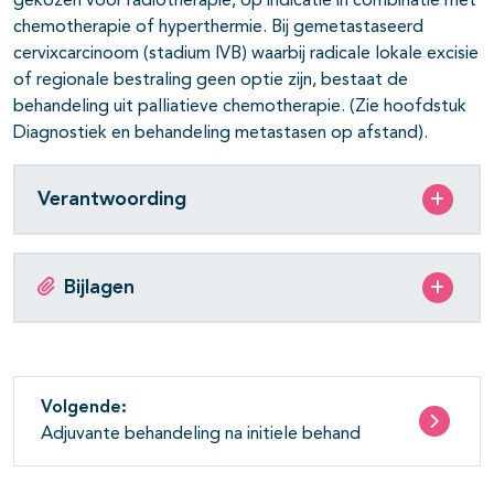
gekozen voor radiotherapie, op indicatie in combinatie met
chemotherapie of hyperthermie. Bij gemetastaseerd
pagina's open- en dichtklappen
cervixcarcinoom (stadium IVB) waarbij radicale lokale excisie
of regionale bestraling geen optie zijn, bestaat de
pagina's open- en dichtklappen
behandeling uit palliatieve chemotherapie. (Zie hoofdstuk
Diagnostiek en behandeling metastasen op afstand).
pagina's open- en dichtklappen
pagina's open- en dichtklappen
Verantwoording
Bijlagen
Volgende:
Adjuvante behandeling na initiele behand