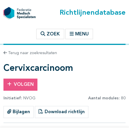
Richtlijnendatabase
t inhoudsopgave
ZOEK
MENU
n binnen deze richtlijn
Terug naar zoekresultaten
les openklappen
Cervixcarcinoom
VOLGEN
Initiatief:
NVOG
Aantal modules:
80
pagina's open- en dichtklappen
Bijlagen
Download richtlijn
pagina's open- en dichtklappen