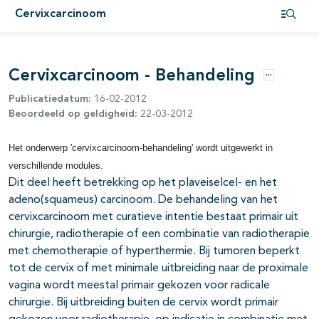
Cervixcarcinoom
pagina's open- en dichtklappen
Open i
pagina's open- en dichtklappen
Cervixcarcinoom - Behandeling
Opties
pagina's open- en dichtklappen
Publicatiedatum:
16-02-2012
Beoordeeld op geldigheid:
22-03-2012
pagina's open- en dichtklappen
Het onderwerp 'cervixcarcinoom-behandeling' wordt uitgewerkt in
pagina's open- en dichtklappen
verschillende modules.
Dit deel heeft betrekking op het plaveiselcel- en het
adeno(squameus) carcinoom. De behandeling van het
cervixcarcinoom met curatieve intentie bestaat primair uit
chirurgie, radiotherapie of een combinatie van radiotherapie
pagina's open- en dichtklappen
met chemotherapie of hyperthermie. Bij tumoren beperkt
tot de cervix of met minimale uitbreiding naar de proximale
vagina wordt meestal primair gekozen voor radicale
chirurgie. Bij uitbreiding buiten de cervix wordt primair