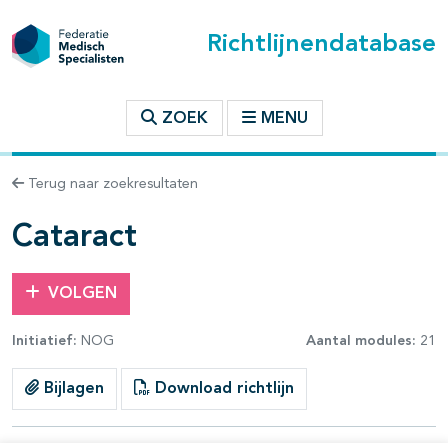
Richtlijnendatabase
t inhoudsopgave
ZOEK
MENU
n binnen deze richtlijn
Terug naar zoekresultaten
les openklappen
Cataract
VOLGEN
Initiatief:
NOG
Aantal modules:
21
Bijlagen
Download richtlijn