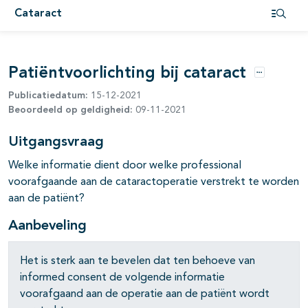
pagina's open- en dichtklappen
Cataract
Open i
Patiëntvoorlichting bij cataract
Opties
Publicatiedatum:
15-12-2021
Beoordeeld op geldigheid:
09-11-2021
pagina's open- en dichtklappen
Uitgangsvraag
Welke informatie dient door welke professional
pagina's open- en dichtklappen
voorafgaande aan de cataractoperatie verstrekt te worden
pagina's open- en dichtklappen
aan de patiënt?
Aanbeveling
Het is sterk aan te bevelen dat ten behoeve van
informed consent de volgende informatie
voorafgaand aan de operatie aan de patiënt wordt