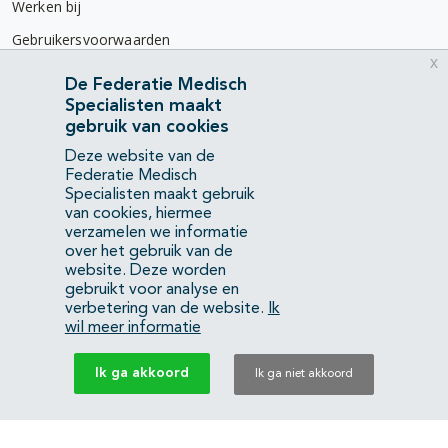
Werken bij
Gebruikersvoorwaarden
x
Privacyverklaring
De Federatie Medisch
Specialisten maakt
Contact
gebruik van cookies
Mercatorlaan 1200
Deze website van de
3528 BL Utrecht
Federatie Medisch
Specialisten maakt gebruik
van cookies, hiermee
(088) 505 34 34
verzamelen we informatie
info@richtlijnendatabase.nl
over het gebruik van de
website. Deze worden
gebruikt voor analyse en
YouTube
LinkedIn
verbetering van de website.
Ik
wil meer informatie
KvK Federatie Medisch Specialisten:
40483480
Ik ga akkoord
Ik ga niet akkoord
Privacyverklaring
Back to top