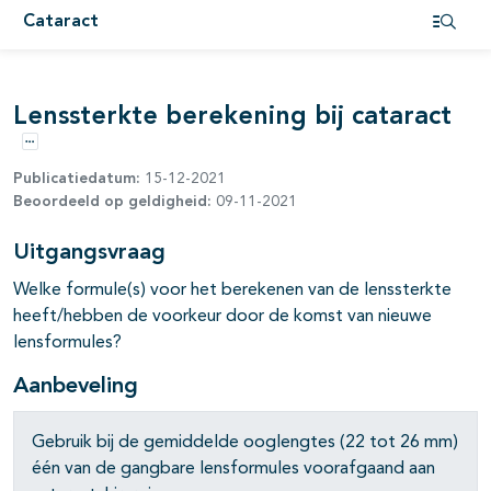
pagina's open- en dichtklappen
Cataract
Open i
Lenssterkte berekening bij cataract
Opties
Publicatiedatum:
15-12-2021
pagina's open- en dichtklappen
Beoordeeld op geldigheid:
09-11-2021
Uitgangsvraag
pagina's open- en dichtklappen
Welke formule(s) voor het berekenen van de lenssterkte
pagina's open- en dichtklappen
heeft/hebben de voorkeur door de komst van nieuwe
lensformules?
Aanbeveling
Gebruik bij de gemiddelde ooglengtes (22 tot 26 mm)
één van de gangbare lensformules voorafgaand aan