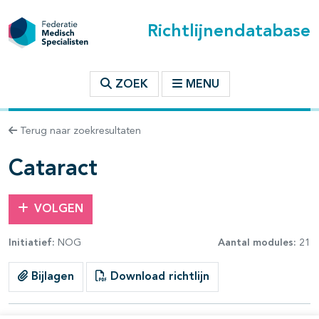
Richtlijnendatabase
t inhoudsopgave
ZOEK
MENU
n binnen deze richtlijn
Terug naar zoekresultaten
les openklappen
Cataract
VOLGEN
Initiatief:
NOG
Aantal modules:
21
Bijlagen
Download richtlijn