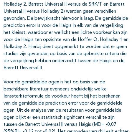
Holladay 2, Barrett Universal II versus de SRK/T en Barrett
Universal II versus Holladay 2) werden geen verschillen
gevonden. De bewijskracht hiervoor is laag. De gemiddelde
prediction error is voor de Haigis in elk van de vergelijking
het kleinst, waardoor er wellicht een lichte voorkeur kan zijn
voor de Haigis ten opzichte van de Hoffer Q, Holladay 1 en
Holladay 2. Hierbij dient opgemerkt te worden dat er geen
studies zijn gevonden op basis van de gebruikte criteria die
de vergelijking hebben onderzocht tussen de Haigis en de
Barrett Universal II.
Voor de
gemiddelde ogen
is het op basis van de
beschikbare literatuur eveneens onduidelijk welke
lenssterkteformule de voorkeur heeft bij het berekenen
van de gemiddelde prediction error voor de gemiddelde
ogen. Uit de analyse van de resultaten voor gemiddelde
ogen blijkt er een statistisch significant verschil te zijn
tussen de Barrett Universal II versus Haigis (MD= -0,07
(95%BI= -0,12 tot -0,02). Het gevonden verschil valt echter