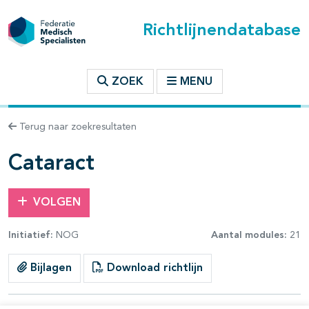
Richtlijnendatabase
t inhoudsopgave
ZOEK
MENU
n binnen deze richtlijn
Terug naar zoekresultaten
les openklappen
Cataract
VOLGEN
Initiatief:
NOG
Aantal modules:
21
Bijlagen
Download richtlijn