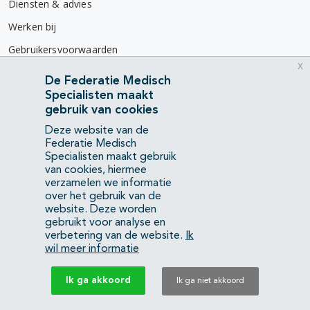
Diensten & advies
Werken bij
Gebruikersvoorwaarden
x
Privacyverklaring
De Federatie Medisch
Specialisten maakt
Contact
gebruik van cookies
Mercatorlaan 1200
Deze website van de
3528 BL Utrecht
Federatie Medisch
Specialisten maakt gebruik
van cookies, hiermee
(088) 505 34 34
verzamelen we informatie
info@richtlijnendatabase.nl
over het gebruik van de
website. Deze worden
gebruikt voor analyse en
YouTube
LinkedIn
verbetering van de website.
Ik
wil meer informatie
KvK Federatie Medisch Specialisten:
40483480
Ik ga akkoord
Ik ga niet akkoord
Privacyverklaring