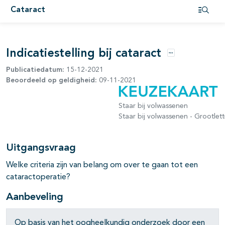
pagina's open- en dichtklappen
Cataract
Open i
Indicatiestelling bij cataract
Opties
Publicatiedatum:
15-12-2021
Beoordeeld op geldigheid:
09-11-2021
pagina's open- en dichtklappen
Staar bij volwassenen
Staar bij volwassenen - Grootlett
pagina's open- en dichtklappen
pagina's open- en dichtklappen
Uitgangsvraag
Welke criteria zijn van belang om over te gaan tot een
cataractoperatie?
Aanbeveling
Op basis van het oogheelkundig onderzoek door een