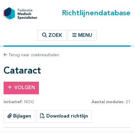
Richtlijnendatabase
t inhoudsopgave
ZOEK
MENU
n binnen deze richtlijn
Terug naar zoekresultaten
les openklappen
Cataract
VOLGEN
Initiatief:
NOG
Aantal modules:
21
Bijlagen
Download richtlijn