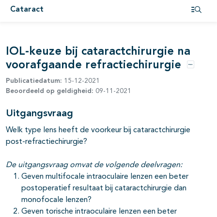
pagina's open- en dichtklappen
Cataract
Open i
IOL-keuze bij cataractchirurgie na
voorafgaande refractiechirurgie
Opties
pagina's open- en dichtklappen
Publicatiedatum:
15-12-2021
Beoordeeld op geldigheid:
09-11-2021
Uitgangsvraag
pagina's open- en dichtklappen
Welk type lens heeft de voorkeur bij cataractchirurgie
pagina's open- en dichtklappen
post-refractiechirurgie?
De uitgangsvraag omvat de volgende deelvragen:
Geven multifocale intraoculaire lenzen een beter
postoperatief resultaat bij cataractchirurgie dan
monofocale lenzen?
Geven torische intraoculaire lenzen een beter