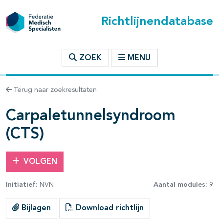
Richtlijnendatabase
t inhoudsopgave
ZOEK
MENU
n binnen deze richtlijn
Terug naar zoekresultaten
Carpaletunnelsyndroom
(CTS)
VOLGEN
Initiatief:
NVN
Aantal modules:
9
Bijlagen
Download richtlijn