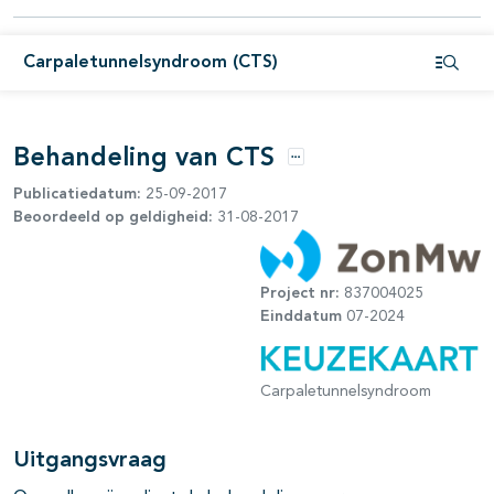
Carpaletunnelsyndroom (CTS)
Open i
Behandeling van CTS
Opties
Publicatiedatum:
25-09-2017
Beoordeeld op geldigheid:
31-08-2017
Project nr:
837004025
Einddatum
07-2024
Carpaletunnelsyndroom
Uitgangsvraag