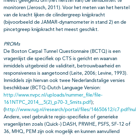
meest geëigend om (het herstel van) de sensibiliteit te
monitoren (Jerosch, 2011). Voor het meten van het herstel
van de kracht lijken de cilindergreep knijpkracht
(bijvoorbeeld de JAMAR-dynamometer in stand 2) en de
pincetgreep knijpkracht het meest geschikt.
PROMs
De Boston Carpal Tunnel Questionnaire (BCTQ) is een
vragenlijst die specifiek op CTS is gericht en waarvan
inmiddels uitgebreid de validiteit, betrouwbaarheid en
responsiveness is aangetoond (Leite, 2006; Levine, 1993).
Inmiddels zijn hiervan ook twee Nederlandstalige versies
beschikbaar (BCTQ-Dutch Language Version:
http://www.nvpc.nl/uploads/nummer_file/file-
161NTPC_2014__5(2)_p70-3_Smits.pdf
);
(
http://www.rug.nl/research/portal/files/14650612/c7.pdf!nul
Andere, veel gebruikte regio-specifieke of generieke
vragenlijsten zoals (Quick-) DASH, PRWHE, PSFS, SF-12 of
36, MHQ, PEM zijn ook mogelijk en kunnen aanvullend